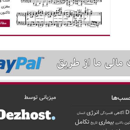
است و 
مغزی م
تاکنون 
مطالع
سب‌ها
میزبانی توسط
D
انرژی
آگاهی
افسردگی
انسان
تکامل
بیماری
ین
تاریخ
باکتری