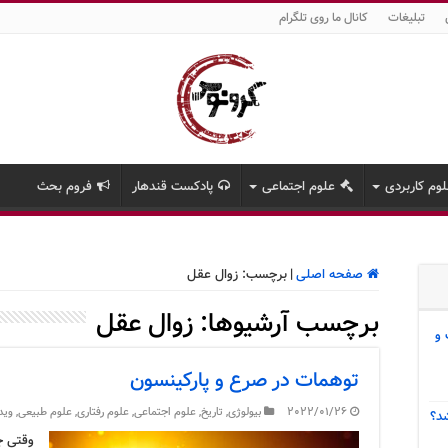
تبلیغات
کانال ما روی تلگرام
وم کاربردی
علوم اجتماعی
پادکست قندهار
فروم بحث
صفحه اصلی
|
برچسب:
زوال عقل
برچسب آرشیوها:
زوال عقل
 و
توهمات در صرع و پارکینسون
2022/01/26
بیولوژی
,
تاریخ
,
علوم اجتماعی
,
علوم رفتاری
,
علوم طبیعی
,
وید
د؟