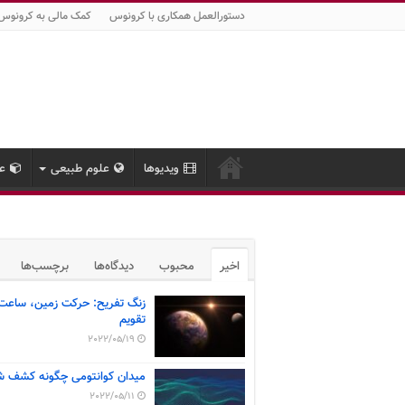
دستورالعمل همکاری با کرونوس
کمک مالی به کرونوس
ویدیوها
علوم طبیعی
عل
اخیر
محبوب
دیدگاه‌ها
برچسب‌ها
زنگ تفریح: حرکت زمین، ساعت
تقویم
2022/05/19
میدان کوانتومی چگونه کشف ش
2022/05/11