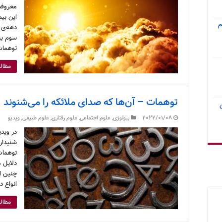
معروفش 
این بی
م
سوم بیم
توهمات
مطالع
توهمات – آن‌ها که صدای ملائکه را می‌شنوند
2022/01/08
بیولوژی
,
علوم اجتماعی
,
علوم رفتاری
,
علوم طبیعی
,
ویدیو
در وید
شنیداری
توهمات
دلایل 
چنین ا
انواع 
مطالع