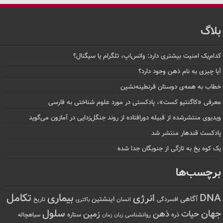
بلاگ
کدام‌یک امنیت بیشتری دارد: واتس‌اپ، تلگرام یا سیگنال؟
آیا چیزی به نام ذهن وجود دارد؟
خطاب به همه‌ی دوستان قرنطینه‌نشین
معرفی «کاگنتیو کست»، پادکستی در مورد علوم شناختی به فارسی
ویدیوی منتشرشده از قبیله دورافتاده‌ از روند جنگل‌زدایی در آمازون می‌گوید
پادکست قندهار منتشر شد
یک کوه یخ به تازگی از جنوبگان جدا شده
برچسب‌ها
تکامل
بیماری
DNA
انرژی
آگاهی
اینشتین
افسردگی
انسان
تاریخ
باکتری
سلول
جهان
حیات
ذهن
زمین
ذره
ستاره
روانشناسی
زمان
سیاهچاله
زبان