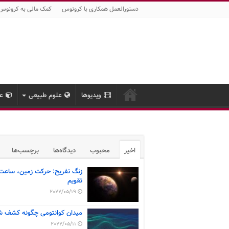
دستورالعمل همکاری با کرونوس
کمک مالی به کرونوس
ویدیوها
علوم طبیعی
عل
اخیر
محبوب
دیدگاه‌ها
برچسب‌ها
زنگ تفریح: حرکت زمین، ساعت
تقویم
2022/05/19
میدان کوانتومی چگونه کشف ش
2022/05/11