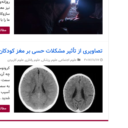
روزانه
نیز مع
سازوکار
ما را ب
مطالع
تصاویری از تأثیر مشکلات حسی بر مغز کودکان
2017/11/17
علوم اجتماعی
,
علوم پزشکی
,
علوم رفتاری
,
علوم کاربردی
کرونوس 
چه آن‌
سمت چپ
به سمت 
آسیب ج
شدید 
مطالع