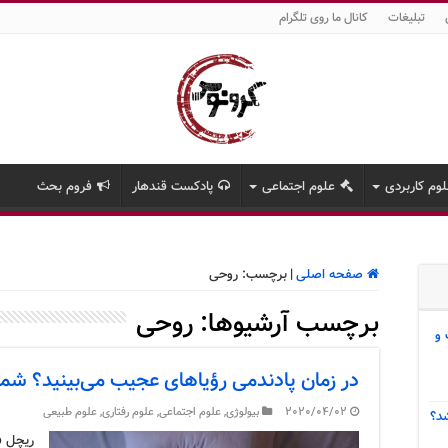
تبلیغات
کانال ما روی تلگرام
وم کاربردی
علوم اجتماعی
پادکست قندهار
فروم بحث
صفحه اصلی
|
برچسب:
روحی
برچسب آرشیوها:
روحی
 و
در زمان پادندمی رؤیاهای عجیب می‌بینید؟ شما 
2020/04/02
بیولوژی
,
علوم اجتماعی
,
علوم رفتاری
,
علوم طبیعی
د؟
ریچل ف