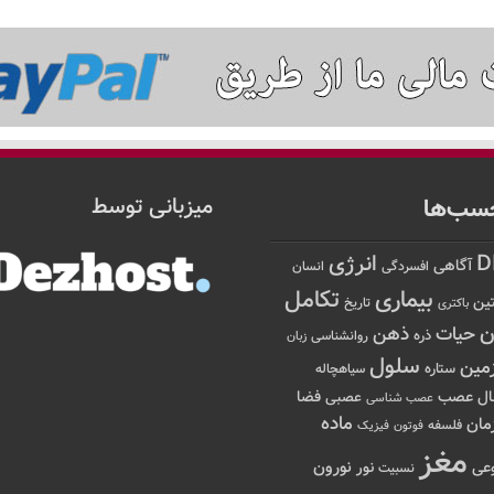
سب‌ها
میزبانی توسط
D
انرژی
آگاهی
افسردگی
انسان
تکامل
بیماری
ین
تاریخ
باکتری
ن
حیات
ذهن
ذره
روانشناسی
زبان
سلول
مین
ستاره
سیاهچاله
عصب
ال
فضا
عصبی
عصب شناسی
ماده
مان
فلسفه
فوتون
فیزیک
مغز
نور
نورون
عی
نسبیت