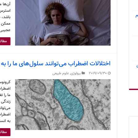
آن‌ها 
استرس 
م
باشد، ش
ممکن ا
عجیبی 
مطالع
اختلالات اضطراب می‌توانند سلول‌های ما را به
2019/09/30
بیولوژی
,
علوم طبیعی
کرونوس
اضطراب
ما را 
زندگی 
اضطراب
به انس
مطالع