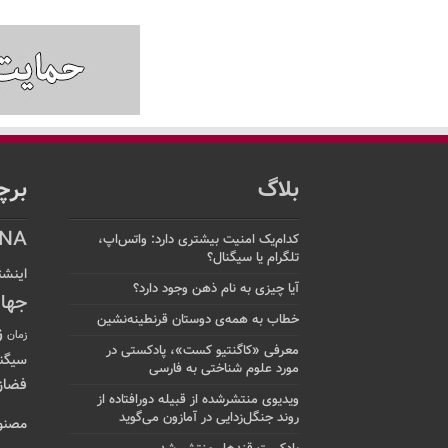
بلاگ
برچ
NA
کدام‌یک امنیت بیشتری دارد: واتس‌اپ،
تلگرام یا سیگنال؟
اینشت
آیا چیزی به نام ذهن وجود دارد؟
جها
خطاب به همه‌ی دوستان قرنطینه‌نشین
ز
زمان
معرفی «کاگنتیو کست»، پادکستی در
سیگن
مورد علوم شناختی به فارسی
فضاز
ویدیوی منتشرشده از قبیله دورافتاده‌ از
روند جنگل‌زدایی در آمازون می‌گوید
مصنو