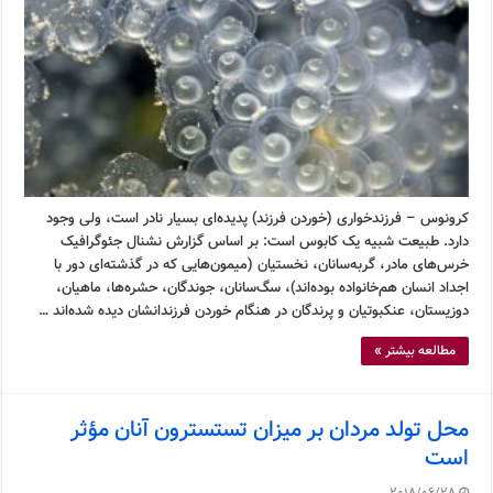
کرونوس – فرزندخواری (خوردن فرزند) پدیده‌ای بسیار نادر است، ولی وجود
دارد. طبیعت شبیه یک کابوس است: بر اساس گزارش نشنال جئوگرافیک
خرس‌های مادر، گربه‌سانان، نخستیان (میمون‌هایی که در گذشته‌ای دور با
اجداد انسان هم‌خانواده بوده‌اند)، سگ‌سانان، جوندگان، حشره‌ها، ماهیان،
دوزیستان، عنکبوتیان و پرندگان در هنگام خوردن فرزندانشان دیده شده‌اند …
مطالعه بیشتر »
محل تولد مردان بر میزان تستسترون آنان مؤثر
است