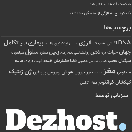
پادکست قندهار منتشر شد
یک کوه یخ به تازگی از جنوبگان جدا شده
برچسب‌ها
تکامل
بیماری
DNA
انرژی
آگاهی
اینشتین
افسردگی
انسان
تاریخ
باکتری
سلول
جهان
حیات
ذهن
زمین
ذره
ستاره
روانشناسی
زمان
سیاهچاله
زبان
ماده
عصب
فضازمان
سیگنال
فضا
عصبی
عصب شناسی
فلسفه
فوتون
فیزیک
مغز
ژن
ژنتیک
هوش
ویروس
نور
نورون
پروتئین
مصنوعی
نسبیت
کوانتوم
کهکشان
کیهان
گرانش
میزبانی توسط