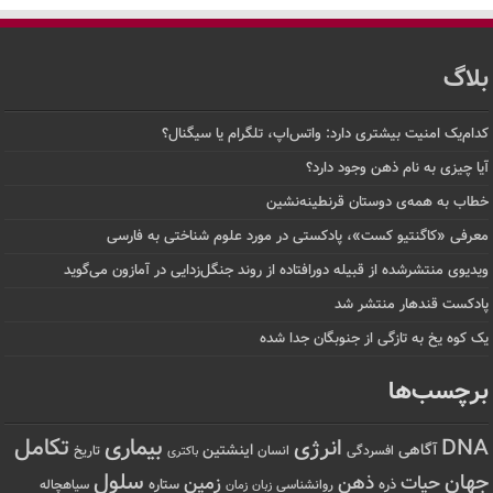
بلاگ
کدام‌یک امنیت بیشتری دارد: واتس‌اپ، تلگرام یا سیگنال؟
آیا چیزی به نام ذهن وجود دارد؟
خطاب به همه‌ی دوستان قرنطینه‌نشین
معرفی «کاگنتیو کست»، پادکستی در مورد علوم شناختی به فارسی
ویدیوی منتشرشده از قبیله دورافتاده‌ از روند جنگل‌زدایی در آمازون می‌گوید
پادکست قندهار منتشر شد
یک کوه یخ به تازگی از جنوبگان جدا شده
برچسب‌ها
تکامل
بیماری
DNA
انرژی
آگاهی
اینشتین
افسردگی
انسان
تاریخ
باکتری
سلول
جهان
حیات
ذهن
زمین
ذره
ستاره
روانشناسی
زمان
سیاهچاله
زبان