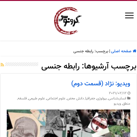
صفحه اصلی
|
برچسب:
رابطه جنسی
برچسب آرشیوها:
رابطه جنسی
ویدیو: نژاد (قسمت دوم)
2021/02/12
انسان‌شناسی
,
بیولوژی
,
جغرافیا
,
دانش محض
,
علوم اجتماعی
,
علوم طبیعی
,
فلسفه
,
منطق
,
ویدیو