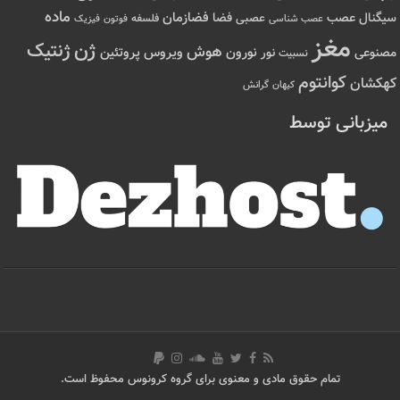
ماده
عصب
فضازمان
سیگنال
فضا
عصبی
عصب شناسی
فلسفه
فوتون
فیزیک
مغز
ژن
ژنتیک
هوش
ویروس
نور
نورون
پروتئین
مصنوعی
نسبیت
کوانتوم
کهکشان
کیهان
گرانش
میزبانی توسط
تمام حقوق مادی و معنوی برای گروه کرونوس محفوظ است.