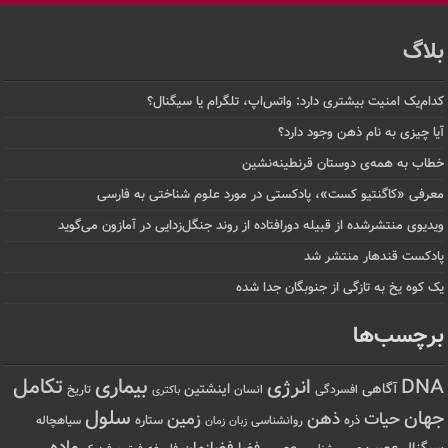
بلاگ
کدام‌یک امنیت بیشتری دارد: واتس‌اپ، تلگرام یا سیگنال؟
آیا چیزی به نام ذهن وجود دارد؟
خطاب به همه‌ی دوستان قرنطینه‌نشین
معرفی «کاگنتیو کست»، پادکستی در مورد علوم شناختی به فارسی
ویدیوی منتشرشده از قبیله دورافتاده‌ از روند جنگل‌زدایی در آمازون می‌گوید
پادکست قندهار منتشر شد
یک کوه یخ به تازگی از جنوبگان جدا شده
برچسب‌ها
تکامل
بیماری
DNA
انرژی
آگاهی
اینشتین
افسردگی
انسان
تاریخ
باکتری
سلول
جهان
حیات
ذهن
زمین
ذره
ستاره
روانشناسی
زمان
سیاهچاله
زبان
ماده