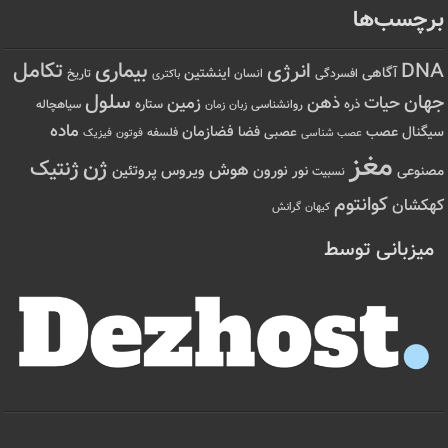
برچسب‌ها
تکامل
بیماری
DNA
انرژی
آگاهی
اینشتین
افسردگی
انسان
تاریخ
باکتری
سلول
جهان
حیات
ذهن
زمین
ذره
ستاره
روانشناسی
زمان
سیاهچاله
زبان
ماده
عصب
فضازمان
سیگنال
فضا
عصبی
عصب شناسی
فلسفه
فوتون
فیزیک
مغز
ژن
ژنتیک
هوش
ویروس
نور
نورون
پروتئین
مصنوعی
نسبیت
کوانتوم
کهکشان
کیهان
گرانش
میزبانی توسط