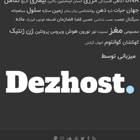
تکامل
بیماری
DNA
انرژی
آگاهی
اینشتین
افسردگی
انسان
تاریخ
باکتری
سلول
جهان
حیات
ذهن
زمین
ذره
ستاره
روانشناسی
زمان
سیاهچاله
زبان
ماده
عصب
فضازمان
سیگنال
فضا
عصبی
عصب شناسی
فلسفه
فوتون
فیزیک
مغز
ژن
ژنتیک
هوش
ویروس
نور
نورون
پروتئین
مصنوعی
نسبیت
کوانتوم
کهکشان
کیهان
گرانش
میزبانی توسط