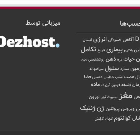
سب‌ها
میزبانی توسط
D
انرژی
آگاهی
افسردگی
انسان
تکامل
بیماری
ین
تاریخ
باکتری
ن
حیات
ذهن
ذره
روانشناسی
زبان
سلول
مین
ستاره
سیاهچاله
عصب
ال
فضا
عصبی
عصب شناسی
ماده
مان
فلسفه
فوتون
فیزیک
مغز
نور
نورون
عی
نسبیت
ژن
ژنتیک
ویروس
پروتئین
کوانتوم
ان
کیهان
گرانش