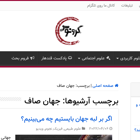
تبلیغات
کانال ما روی تلگرام
وم کاربردی
علوم اجتماعی
پادکست قندهار
فروم بحث
صفحه اصلی
|
برچسب:
جهان صاف
برچسب آرشیوها:
جهان صاف
 و
اگر بر لبه جهان بایستیم چه می‌بینیم؟
2022/04/06
علوم طبیعی
,
فیزیک
,
نجوم
,
ویدیو
د؟
جهانی ک