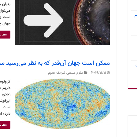
بتوان 
می‌توان
م
است و 
جهان چ
مطالع
ممکن است جهان آن‌قدر که به نظر می‌رسید م
2019/11/11
علوم طبیعی
,
فیزیک
,
نجوم
کرونوس
داریم 
زیادی م
ابرخوش
است. ا
دارد؛ ا
مطالع