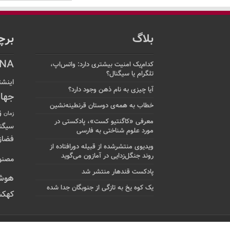
بلاگ
برچ
NA
کدام‌یک امنیت بیشتری دارد: واتس‌اپ،
تلگرام یا سیگنال؟
اینشت
آیا چیزی به نام ذهن وجود دارد؟
جها
خطاب به همه‌ی دوستان قرنطینه‌نشین
ز
زمان
معرفی «کاگنتیو کست»، پادکستی در
سیگن
مورد علوم شناختی به فارسی
فضاز
ویدیوی منتشرشده از قبیله دورافتاده‌ از
روند جنگل‌زدایی در آمازون می‌گوید
مصنو
پادکست قندهار منتشر شد
هوش
یک کوه یخ به تازگی از جنوبگان جدا شده
کهکش