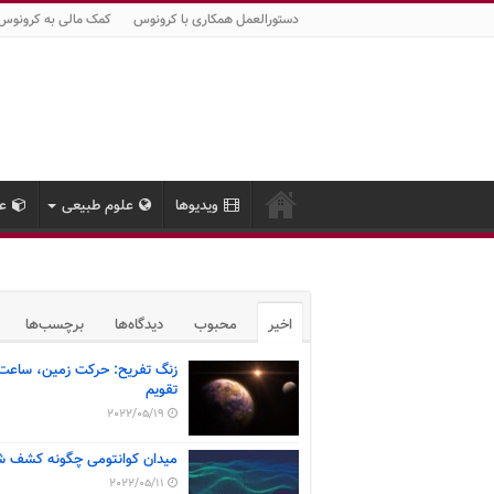
دستورالعمل همکاری با کرونوس
کمک مالی به کرونوس
ویدیوها
علوم طبیعی
عل
اخیر
محبوب
دیدگاه‌ها
برچسب‌ها
زنگ تفریح: حرکت زمین، ساعت
تقویم
2022/05/19
میدان کوانتومی چگونه کشف ش
2022/05/11