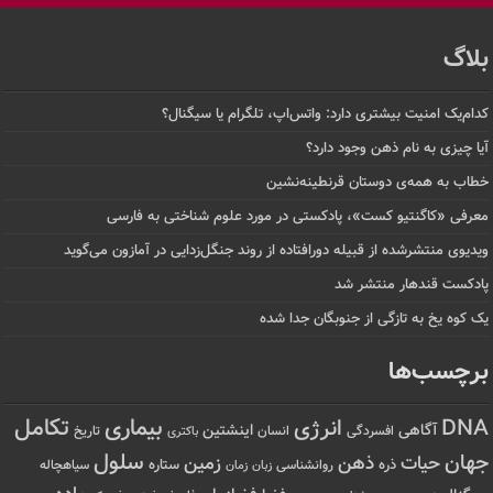
بلاگ
کدام‌یک امنیت بیشتری دارد: واتس‌اپ، تلگرام یا سیگنال؟
آیا چیزی به نام ذهن وجود دارد؟
خطاب به همه‌ی دوستان قرنطینه‌نشین
معرفی «کاگنتیو کست»، پادکستی در مورد علوم شناختی به فارسی
ویدیوی منتشرشده از قبیله دورافتاده‌ از روند جنگل‌زدایی در آمازون می‌گوید
پادکست قندهار منتشر شد
یک کوه یخ به تازگی از جنوبگان جدا شده
برچسب‌ها
تکامل
بیماری
DNA
انرژی
آگاهی
اینشتین
افسردگی
انسان
تاریخ
باکتری
سلول
جهان
حیات
ذهن
زمین
ذره
ستاره
روانشناسی
زمان
سیاهچاله
زبان