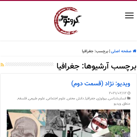
صفحه اصلی
|
برچسب:
جغرافیا
برچسب آرشیوها:
جغرافیا
ویدیو: نژاد (قسمت دوم)
2021/02/12
انسان‌شناسی
,
بیولوژی
,
جغرافیا
,
دانش محض
,
علوم اجتماعی
,
علوم طبیعی
,
فلسفه
,
منطق
,
ویدیو