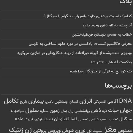
بلاگ
کدام‌یک امنیت بیشتری دارد: واتس‌اپ، تلگرام یا سیگنال؟
آیا چیزی به نام ذهن وجود دارد؟
خطاب به همه‌ی دوستان قرنطینه‌نشین
معرفی «کاگنتیو کست»، پادکستی در مورد علوم شناختی به فارسی
ویدیوی منتشرشده از قبیله دورافتاده‌ از روند جنگل‌زدایی در آمازون می‌گوید
پادکست قندهار منتشر شد
یک کوه یخ به تازگی از جنوبگان جدا شده
برچسب‌ها
تکامل
بیماری
DNA
انرژی
آگاهی
اینشتین
افسردگی
انسان
تاریخ
باکتری
سلول
جهان
حیات
ذهن
زمین
ذره
ستاره
روانشناسی
زمان
سیاهچاله
زبان
ماده
عصب
فضازمان
سیگنال
فضا
عصبی
عصب شناسی
فلسفه
فوتون
فیزیک
مغز
ژن
ژنتیک
هوش
ویروس
نور
نورون
پروتئین
مصنوعی
نسبیت