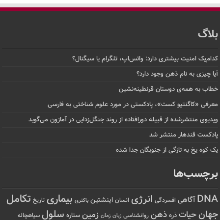
بلاگ
کدام‌یک امنیت بیشتری دارد: واتس‌اپ، تلگرام یا سیگنال؟
آیا چیزی به نام ذهن وجود دارد؟
خطاب به همه‌ی دوستان قرنطینه‌نشین
معرفی «کاگنتیو کست»، پادکستی در مورد علوم شناختی به فارسی
ویدیوی منتشرشده از قبیله دورافتاده‌ از روند جنگل‌زدایی در آمازون می‌گوید
پادکست قندهار منتشر شد
یک کوه یخ به تازگی از جنوبگان جدا شده
برچسب‌ها
تکامل
بیماری
DNA
انرژی
آگاهی
اینشتین
افسردگی
انسان
تاریخ
باکتری
سلول
جهان
حیات
ذهن
زمین
ذره
ستاره
روانشناسی
زمان
سیاهچاله
زبان