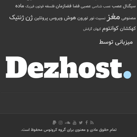
ماده
عصب
فضازمان
سیگنال
فضا
عصبی
عصب شناسی
فلسفه
فوتون
فیزیک
مغز
ژن
ژنتیک
هوش
ویروس
نور
نورون
پروتئین
مصنوعی
نسبیت
کوانتوم
کهکشان
کیهان
گرانش
میزبانی توسط
تمام حقوق مادی و معنوی برای گروه کرونوس محفوظ است.