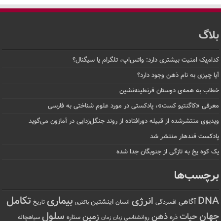
بلاگ
کدام‌یک امنیت بیشتری دارد: واتس‌اپ، تلگرام یا سیگنال؟
آیا چیزی به نام ذهن وجود دارد؟
خطاب به همه‌ی دوستان قرنطینه‌نشین
معرفی «کاگنتیو کست»، پادکستی در مورد علوم شناختی به فارسی
ویدیوی منتشرشده از قبیله دورافتاده‌ از روند جنگل‌زدایی در آمازون می‌گوید
پادکست قندهار منتشر شد
یک کوه یخ به تازگی از جنوبگان جدا شده
برچسب‌ها
تکامل
بیماری
DNA
انرژی
آگاهی
اینشتین
افسردگی
انسان
تاریخ
باکتری
سلول
جهان
حیات
ذهن
زمین
ذره
ستاره
روانشناسی
زمان
سیاهچاله
زبان