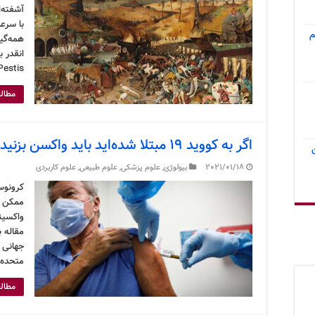
آشفته‌
با سرع
م
همه‌گی
Pestis) می‌توانست با سرعت ۴ کیلومتر در ر
مطالع
اگر به کووید ۱۹ مبتلا شده‌اید باید واکسن بزنید؟
2021/01/18
بیولوژی
,
علوم پزشکی
,
علوم طبیعی
,
علوم کاربردی
ممکن اس
واکسینه
مقاله 
جهانی و
متحده (CDC)
مطالع