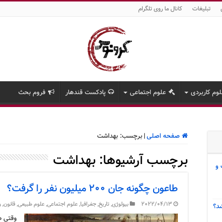
تبلیغات
کانال ما روی تلگرام
وم کاربردی
علوم اجتماعی
پادکست قندهار
فروم بحث
صفحه اصلی
|
برچسب:
بهداشت
برچسب آرشیوها:
بهداشت
 و
طاعون چگونه جان ۲۰۰ میلیون نفر را گرفت؟
2022/04/13
بیولوژی
,
تاریخ
,
جغرافیا
,
علوم اجتماعی
,
علوم طبیعی
,
قانون
,
و
د؟
وقتی ط