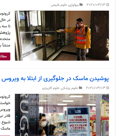
2020/03/13
بیولوژی
,
علوم طبیعی
کرونوس
در حال 
تا سه 
پژوهش 
منشأ ب
مطالع
پوشیدن ماسک در جلوگیری از ابتلا به ویروس 
2020/03/03
علوم پزشکی
,
علوم کاربردی
کرونوس
خواسته
ویروس 
قادر ن
شیوع پی
ماسک ص