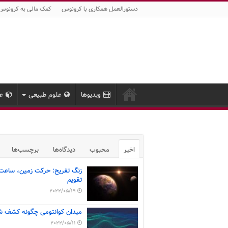
دستورالعمل همکاری با کرونوس
کمک مالی به کرونوس
ویدیوها
علوم طبیعی
عل
اخیر
محبوب
دیدگاه‌ها
برچسب‌ها
زنگ تفریح: حرکت زمین، ساعت
تقویم
2022/05/19
میدان کوانتومی چگونه کشف ش
2022/05/11