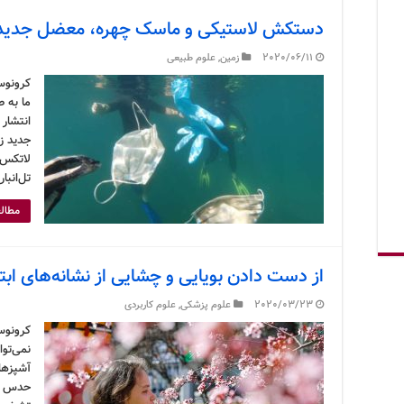
دستکش لاستیکی و ماسک چهره، معضل جدید
2020/06/11
زمین
,
علوم طبیعی
ما به 
انتشار
جدید ز
لاتکس 
تل‌انبا
مطالع
از دست دادن بویایی و چشایی از نشانه‌های ابت
2020/03/23
علوم پزشکی
,
علوم کاربردی
کرونوس
نمی‌تو
آشپزهای
حدس بزن