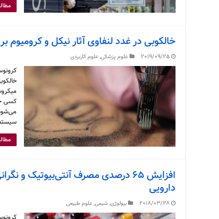
مطالع
خالکوبی در غدد لنفاوی آثار نیکل و کرومیوم بر 
2019/09/25
علوم پزشکی
,
علوم کاربردی
کرونوس
خالکوبی
میکروس
کسی خا
می‌شود.
سیستم 
مطالع
افزایش ۶۵ درصدی مصرف آنتی‌بیوتیک و نگ
دارویی
2018/03/28
بیولوژی
,
شیمی
,
علوم طبیعی
کرونوس