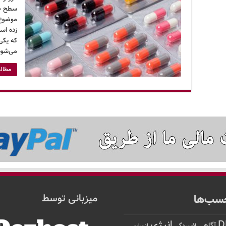
موضوع ب
زده اس
که یکی
می‌شود
مطالع
سب‌ها
میزبانی توسط
D
انرژی
آگاهی