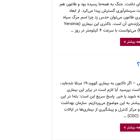
ای داشت. جنگ به همه‌جا رسیده بود و طاعون هم
ت سرسام‌آوری گسترش پیدا می‌کرد. از ابعاد
ری طاعون می‌توان حدس زد چرا اسم مرگ سیاه
انقدر برازنده‌ی آن است. باکتری این بیماری (Yersinia
وز …
ه بیشتر »
کرونوس – اگر تاکنون به بیماری کووید-۱۹ مبتلا شده‌اید،
ت بپرسید آیا لازم است در برابر این بیماری
 شوید یا خیر. پاسخ سریع این است: بله! در این
بیشتر به این موضوع می‌پردازیم. سازمان بهداشت
 مرکز کنترل و پیشگیری از بیماری‌ها در ایالات
 …
ه بیشتر »