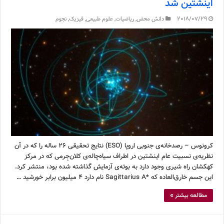
اینشتین شد
2018/07/29
دانش محض
,
ریاضیات
,
علوم طبیعی
,
فیزیک
,
نجوم
کرونوس – رصدخانه‌ی جنوبی اروپا (ESO) نتایج تحقیقی ۲۶ ساله را که در آن
نظریه‌ی نسبیت عام اینشتین در اطراف سیاه‌چاله‌ی کلان‌جِرمی که در مرکز
کهکشان راه شیری وجود دارد به بوته‌ی آزمایش گذاشته شده بود، منتشر کرد.
این جسم خارق‌العاده که *Sagittarius A نام دارد ۴ میلیون برابر خورشید …
مطالعه بیشتر »