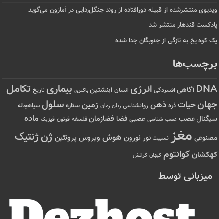
ویدیوی منتشرشده از قبیله دورافتاده‌ از روند جنگل‌زدایی در آمازون می‌گوید
پادکست قندهار منتشر شد
یک کوه یخ به تازگی از جنوبگان جدا شده
برچسب‌ها
تکامل
بیماری
DNA
انرژی
آگاهی
اینشتین
افسردگی
انسان
تاریخ
باکتری
سلول
جهان
حیات
ذهن
زمین
ذره
ستاره
روانشناسی
زمان
سیاهچاله
زبان
ماده
عصب
فضازمان
سیگنال
فضا
عصبی
عصب شناسی
فلسفه
فوتون
فیزیک
مغز
ژن
ژنتیک
هوش
ویروس
نور
نورون
پروتئین
مصنوعی
نسبیت
کوانتوم
کهکشان
کیهان
گرانش
میزبانی توسط