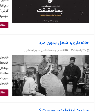
حضور ج
نرم‌افز
گوش کن
مجموعه
مطالع
خانه‌داری، شغل بدون مزد
2018/06/30
اقتصاد
,
جامعه‌شناسی
,
علوم اجتماعی
خانه‌د
خانه‌ها
بچه‌دا
سالمندا
صورت م
خانه‌دا
مطالع
ویدیو: ایدئولوژی چیست؟