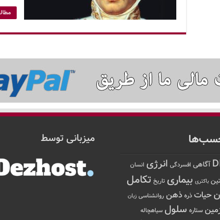
مطالع
سب‌ها
میزبانی توسط
D
انرژی
آگاهی
افسردگی
انسان
تکامل
بیماری
ین
تاریخ
باکتری
ن
حیات
ذهن
ذره
روانشناسی
زبان
سلول
مین
ستاره
سیاهچاله