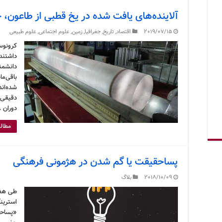
آلاینده‌های یافت شده در یخ قطبی از طاعون،
2019/07/15
اقتصاد
,
تاریخ
,
جغرافیا
,
زمین
,
علوم اجتماعی
,
علوم طبیعی
کرونوس
داشتند 
دانشمن
باقی‌ما
شده‌اند
دقیقی 
دوران 
مطالع
پساحقیقت یا گم شدن در هژمونی فرهنگی
2018/10/09
بلاگ
طی هفت
استرینگ
«پساحق