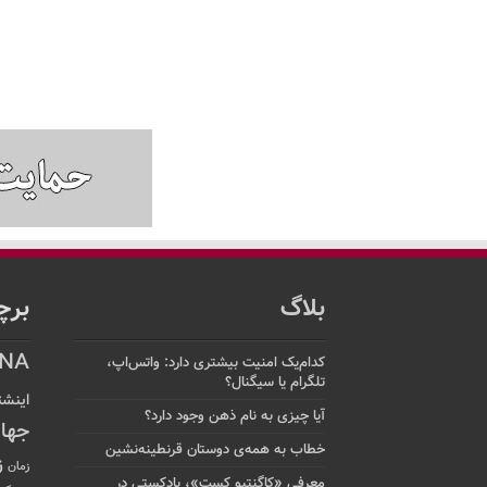
بلاگ
برچ
NA
کدام‌یک امنیت بیشتری دارد: واتس‌اپ،
تلگرام یا سیگنال؟
اینشت
آیا چیزی به نام ذهن وجود دارد؟
جها
خطاب به همه‌ی دوستان قرنطینه‌نشین
ز
زمان
معرفی «کاگنتیو کست»، پادکستی در