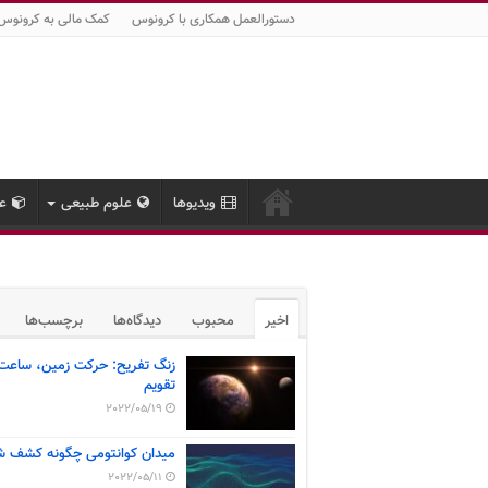
دستورالعمل همکاری با کرونوس
کمک مالی به کرونوس
ویدیوها
علوم طبیعی
عل
اخیر
محبوب
دیدگاه‌ها
برچسب‌ها
زنگ تفریح: حرکت زمین، ساعت
تقویم
2022/05/19
میدان کوانتومی چگونه کشف ش
2022/05/11