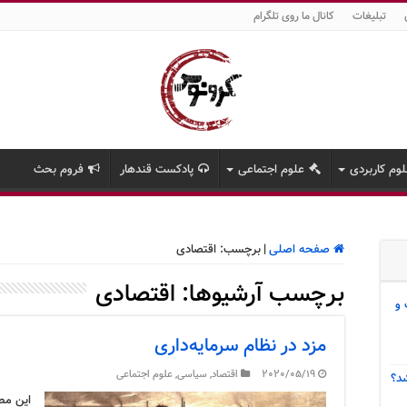
تبلیغات
کانال ما روی تلگرام
وم کاربردی
علوم اجتماعی
پادکست قندهار
فروم بحث
صفحه اصلی
|
برچسب:
اقتصادی
برچسب آرشیوها:
اقتصادی
 و
مزد در نظام سرمایه‌داری
2020/05/19
اقتصاد
,
سیاسی
,
علوم اجتماعی
د؟
این مط