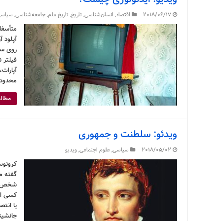
2018/06/17
اقتصاد
,
انسان‌شناسی
,
تاریخ
,
تاریخ علم
,
جامعه‌شناسی
,
سیاس
متأسفان
آپلود آ
فیلتر 
آپارات،
محدودی
مطالع
ویدئو: سلطنت و جمهوری
2018/05/02
سیاسی
,
علوم اجتماعی
,
ویدیو
گفته م
شخص بن
کسی اس
یا انت
جانشین