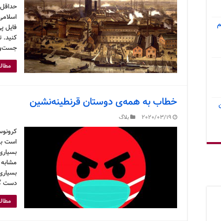
حداقل 
اسلامی 
م
فایل پی
کنید. ت
جست‌وج
مطالع
خطاب به همه‌ی دوستان قرنطینه‌نشین
2020/03/19
بلاگ
است به
بسیاری
مشابه ط
بسیاری 
دست گر
مطالع