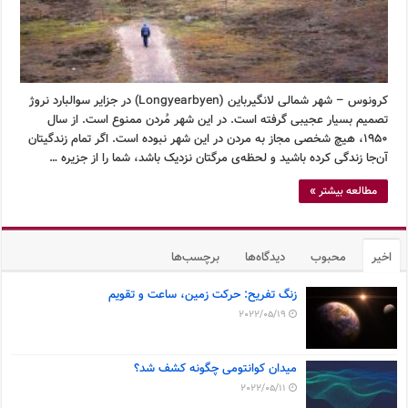
کرونوس – شهر شمالی لانگیرباین (Longyearbyen) در جزایر سوالبارد نروژ
تصمیم بسیار عجیبی گرفته است. در این شهر مُردن ممنوع است. از سال
۱۹۵۰، هیچ شخصی مجاز به مردن در این شهر نبوده است. اگر تمام زندگیتان
آن‌جا زندگی کرده باشید و لحظه‌ی مرگتان نزدیک باشد، شما را از جزیره …
مطالعه بیشتر »
اخیر
محبوب
دیدگاه‌ها
برچسب‌ها
زنگ تفریح: حرکت زمین، ساعت و تقویم
2022/05/19
میدان کوانتومی چگونه کشف شد؟
2022/05/11