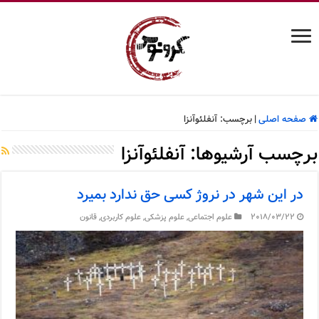
صفحه اصلی
|
برچسب:
آنفلئوآنزا
برچسب آرشیوها:
آنفلئوآنزا
در این شهر در نروژ کسی حق ندارد بمیرد
2018/03/22
علوم اجتماعی
,
علوم پزشکی
,
علوم کاربردی
,
قانون