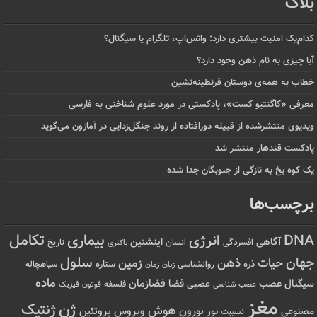
بلاگ
کدام‌یک امنیت بیشتری دارد: واتس‌اپ، تلگرام یا سیگنال؟
آیا چیزی به نام ذهن وجود دارد؟
خطاب به همه‌ی دوستان قرنطینه‌نشین
معرفی «کاگنتیو کست»، پادکستی در مورد علوم شناختی به فارسی
ویدیوی منتشرشده از قبیله دورافتاده‌ از روند جنگل‌زدایی در آمازون می‌گوید
پادکست قندهار منتشر شد
یک کوه یخ به تازگی از جنوبگان جدا شده
برچسب‌ها
تکامل
بیماری
DNA
انرژی
آگاهی
اینشتین
افسردگی
انسان
تاریخ
باکتری
سلول
جهان
حیات
ذهن
زمین
ذره
ستاره
روانشناسی
زمان
سیاهچاله
زبان
ماده
عصب
فضازمان
سیگنال
فضا
عصبی
عصب شناسی
فلسفه
فوتون
فیزیک
مغز
ژن
ژنتیک
هوش
ویروس
نور
نورون
پروتئین
مصنوعی
نسبیت