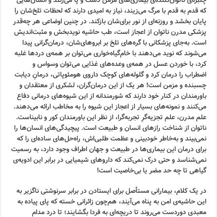
چنبره‌ی ناتوان‌کننده‌ی بیماری‌های مزمن دست و پا می‌زنند و انسان‌هایی
که قدم به قدم با مرگ می‌زیند، نیاز به امیدی دارند که لحظات تلخ‌شان را
پایان بخشد و روزنه‌ای از نور برای‌شان بازکند. در چنین اوضاعی هر چه‌قدر
پزشکی مدرن ناتوان از اعجاز است، طب حاشیه نویدبخش و مثبت‌اندیش
است. به‌جای پزشکانی با گره‌های تلخ بر ابروهای‌شان، درمان‌گرانی پیدا
می‌شوند که نوید می‌دهند با خام‌گیاه‌خواری می‌توان بر همه‌ی دردها غلبه
کرد، با خوردن عسل در همه‌ی وعده‌های غذایی می‌توان وسواس و
اضطراب را درمان کرد و گلوله‌های کوچک داروی هومئوپاتی، درمانِ دیابت
چسبنده و مزمن است! هر یک از این درمان‌گران، لشکری از معتقدان و
باورمندان در کنار خود دارند که شورمندانه از این شیوه‌های درمانی دفاع
می‌کنند و نمونه‌های بسیار از اعجاز این شیوه را به مخاطب ارائه می‌دهند.
علم مدرن، علم تجزیه‌گرِ تجربه‌گرا، از نظر این باورمندان کور و نابیناست.
ناتوان از شناخت رازهای انسان و طبیعت است. پیچیدگی‌های انسان‌ها را
نمی‌بیند و به‌خاطر خودبینی و عظمت طلبی‌اش، راه‌حل‌های ساده‌ای را که
برای درمان این بیماری‌ها در طبیعت و جهان اطراف وجود دارد، به رسمیت
نمی‌شناسد و حتی درک نمی‌کند که داروهای شیمیایی در برابر این ادویه‌ی
گیاهی تا چه حد مضر یا بی‌خاصیت است!
در یک کلام، بیمارانی مستأصل برای ایستادن در برابر سرنوشتی ناگزیر به
این حاشیه‌ی امن به پناه می‌آیند، هم‌چون زائرانی خسته که پای پیاده به
معبدی دوردست می‌روند تا دریچه‌ای به فردا بگشایند؛ تا درد مدام