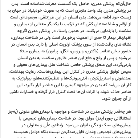
حال‌آن‌که پزشکی مدرن، حاصل یک گسست معرفت‌شناسانه است. بدن
در پزشکی مدرن یک واحد متجزی است که به صورت خودبنیاد در جهان به
زیست خود ادامه می‌دهد. بدن انسان در این طرزتلقی، مجموعه‌ای است
از ارقام و شاخصه‌های کمًی که در ترکیب با یکدیگر معنایی از بیماری و
سلامت را بازنمایی می‌کنند. در همین راستا، در پزشکی مدرن اگرچه
اظهارنظر بیمار تا حدی از اهمیت برخوردار است ولی در شناخت بیماری،
نشانه‌های یافت‌شده از سوی پزشک اولویت اصلی را دارد. بدن انسان در
حضور برخی عناصر (باکتری، ویروس، انگل، پرایون) به بیماری مبتلا
می‌شود و پس از رفع و دفع این عنصر خارجی سلامت به بدن انسان
بازمی‌گردد. این منطق پزشکی حاصل شناخت علل بیماری‌های عفونی و
سپس توفیق پزشکی مدرن در کنترل این بیماری‌هاست. رعایت بهداشت،
ضدعفونی و استریل‌کردن، آنتی‌بیوتیک‌ها و تنظیم‌کننده‌های بیولوژیک به
کار آن می‌آمد که بدن در مواجهه کمتری با این عناصر قرار بگیرد، این
عناصر حذف شوند یا اثرات آن‌ها تحت کنترل قرار گرفته و خسارات ناشی
از آن جبران شود.
هر چه‌قدر پزشکی مدرن در شناخت و مواجهه با بیماری‌های عفونی (به‌جز
استثنائاتی چون ایدز) موفق بود، در شناخت بیماری‌های تجمیعی یا
بیماری‌های سبک زندگی ناتوان می‌نمود. رابطه‌ی علّی و معلولی در
بیماری‌های تجمیعی چندان قابل‌رصد‌کردن نیست بلکه عوامل همبسته