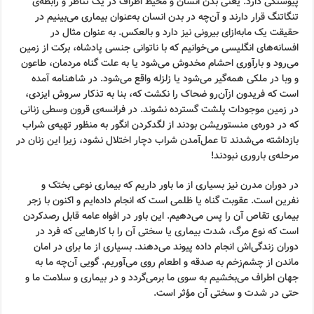
پیوستگی دارد. یعنی بدن انسان و محیط اطراف در یک تناظر و رابطه‌ی
تنگاتنگ قرار دارند و آن‌چه در بدن انسان به‌عنوان بیماری می‌بینیم در
حقیقت یک مابه‌ازای بیرونی نیز دارد و بالعکس. به عنوان مثال در
افسانه‌های انگلیسی می‌خوانیم که با ناتوانی جنسی پادشاه، برکت از زمین
می‌رود و بارآوری احشام مخدوش می‌شود یا به علت گناه مردمان، طاعون
و وبا در ملکی همه‌گیر می‌شود یا زلزله واقع می‌شود. در شاهنامه آمده
است که فریدون از‌آن‌رو ضحاک را نکشت که، بنا به تذکار سروش ایزدی،
در زمین موجودات پلشت گسترده نشوند. در فرانسه‌ی قرون وسطی زنانی
که در دوره‌ی منستوریشن بودند از لگدکردن انگور به منظور تهیه‌ی شراب
بازداشته می‌شدند تا عمل‌آمدن شراب دچار اختلال نشود، زیرا این زنان در
مرحله‌ی باروری نبودند!
در دوران مدرن نیز بسیاری از ما باور داریم که بیماری نوعی بختک و
نفرین است. عقوبت گناه یا ظلمی است که انجام داده‌ایم و اکنون با زجر
بیماری تقاص آن را پس می‌دهیم. این باور در افواه عامه قابل رصد‌کردن
است که نوع مرگ، شدت بیماری یا سختی آن را با کارهایی که فرد در
دوران زندگی‌اش انجام داده پیوند می‌دهند. بسیاری از ما برای در امان
ماندن از چشم‌زخم به صدقه و اطعام روی می‌آوریم. گویی آن‌چه ما به
جهان اطراف می‌بخشیم به سوی ما برمی‌گردد و در بیماری و سلامت ما و
حتی در شدت و سختی آن مؤثر است.