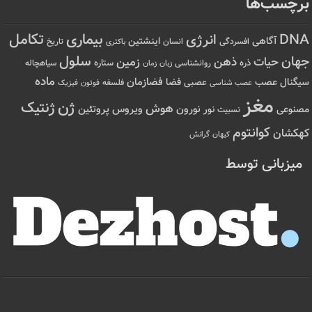
برچسب‌ها
تکامل
بیماری
DNA
انرژی
آگاهی
اینشتین
افسردگی
انسان
تاریخ
باکتری
سلول
جهان
حیات
ذهن
زمین
ذره
ستاره
روانشناسی
زمان
سیاهچاله
زبان
ماده
عصب
فضازمان
سیگنال
فضا
عصبی
عصب شناسی
فلسفه
فوتون
فیزیک
مغز
ژن
ژنتیک
هوش
ویروس
نور
نورون
پروتئین
مصنوعی
نسبیت
کوانتوم
کهکشان
کیهان
گرانش
میزبانی توسط