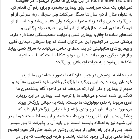
(correlative factors) در این بیماری‌ها مطرح می‌شود. در حقیقت
نمی‌توان یک علت سرراست برای بیماری برشمرد و برای رفع آن اقدام کرد.
به عنوان مثال فردی سال‌ها سیگار می‌کشد ولی سرطان ریه سراغی از او
نمی‌گیرد، چربی و قند زیاد مصرف می‌کند ولی لاغر می‌ماند و دیابت از او
فرسنگ‌ها دور است. حال‌آن‌که از نظر آماری مصرف مواد پرکالری و
قندهای ساده با چاقی، بیماری قلبی و دیابت «همبستگی معنادار» دارد.
پزشکی مدرن در توضیح این امر ناتوان است که چرا سرطان، بیماری قلبی
و بیماری‌های متابولیکی در یک لحظه‌ی خاص می‌تواند به سراغ کسی بیاید
و از فرد دیگری دور بماند. در این دره و شکاف است که طب حاشیه
شکفته می‌شود و به حیات اجتماعی برمی‌گردد.
طب حاشیه توضیحی در جیب دارد که با تصور پیشامدرن ما از بدن
خودمان پیوند دارد. این رویکرد با رازگونگی خاص خود تصویری مه‌آلود و
مبهم از بیماری و علل آن ارائه می‌دهد که در ناخودآگاه پیشامدرن ما
کدگذاری شده است و می‌تواند ما را توجیه کند. بیماری در این رویکرد
امری مربوط به بدن بیولوژیک ما نیست، بلکه به جهانی بزرگ‌تر پیوند
می‌خورد. بدن انسان در پیوندی رازآمیز با دنیایی بزرگ‌تر قرار دارد که
پزشکی مدرن آن را نمی‌بیند ولی طب حاشیه بر آن مسلط است. درمان در
این شیوه نیز به اعتقاد وابسته است: اول باید آن را پذیرفت تا باور میسر
شود. پس از باور راه رهایی از بیماری روشن می‌شود حتی اگر هیچ توضیح
واقعاً علمی برای آن وجود نداشته باشد. و طرفه این‌جاست که باور در