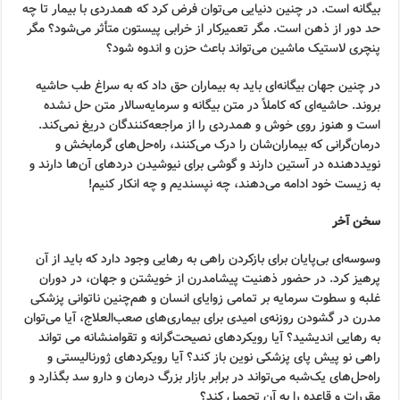
بیگانه است. در چنین دنیایی می‌توان فرض کرد که همدردی با بیمار تا چه
حد دور از ذهن است. مگر تعمیرکار از خرابی پیستون متأثر می‌شود؟ مگر
پنچری لاستیک ماشین می‌تواند باعث حزن و اندوه شود؟
در چنین جهان بیگانه‌ای باید به بیماران حق داد که به سراغ طب حاشیه
بروند. حاشیه‌ای که کاملاً در متن بیگانه و سرمایه‌سالار متن حل نشده
است و هنوز روی خوش و همدردی را از مراجعه‌کنندگان دریغ نمی‌کند.
درمان‌گرانی که بیماران‌شان را درک می‌کنند، راه‌حل‌های گرمابخش و
نویددهنده در آستین دارند و گوشی برای نیوشیدن دردهای آن‌ها دارند و
به زیست خود ادامه می‌دهند، چه نپسندیم و چه انکار کنیم!
سخن آخر
وسوسه‌ای بی‌پایان برای بازکردن راهی به رهایی وجود دارد که باید از آن
پرهیز کرد. در حضور ذهنیت پیشامدرن از خویشتن و جهان، در دوران
غلبه و سطوت سرمایه بر تمامی زوایای انسان و هم‌چنین ناتوانی پزشکی
مدرن در گشودن روزنه‌ی امیدی برای بیماری‌های صعب‌العلاج، آیا می‌توان
به رهایی اندیشید؟ آیا رویکردهای نصیحت‌گرانه و تقوامنشانه می تواند
راهی نو پیش پای پزشکی نوین باز کند؟ آیا رویکردهای ژورنالیستی و
راه‌حل‌های یک‌شبه می‌تواند در برابر بازار بزرگ درمان و دارو سد بگذارد و
مقررات و قاعده را به آن تحمیل کند؟