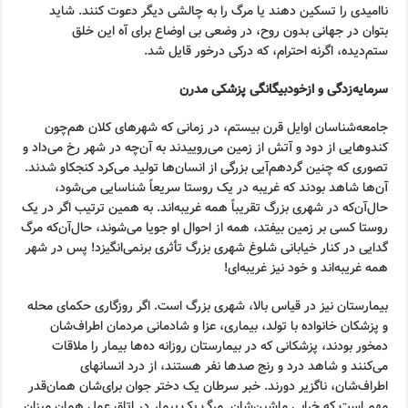
ناامیدی را تسکین دهند یا مرگ را به چالشی دیگر دعوت کنند. شاید
بتوان در جهانی بدون روح، در وضعی بی اوضاع برای آه این خلق
ستم‌دیده، اگرنه احترام، که درکی درخور قایل شد.
سرمایه‌زدگی و ازخودبیگانگی پزشکی مدرن
جامعه‌شناسان اوایل قرن بیستم، در زمانی که شهرهای کلان هم‌چون
کندوهایی از دود و آتش از زمین می‌روییدند به آن‌چه در شهر رخ می‌داد و
تصوری که چنین گردهم‌آیی بزرگی از انسان‌ها تولید می‌کرد کنجکاو شدند.
آن‌ها شاهد بودند که غریبه در یک روستا سریعاً شناسایی می‌شود،
حال‌آن‌که در شهری بزرگ تقریباً همه غریبه‌اند. به همین ترتیب اگر در یک
روستا کسی بر زمین بیفتد، همه از احوال او جویا می‌شوند، حال‌آن‌که مرگ
گدایی در کنار خیابانی شلوغ شهری بزرگ تأثری برنمی‌انگیزد! پس در شهر
همه غریبه‌اند و خود نیز غریبه‌ای!
بیمارستان نیز در قیاس بالا، شهری بزرگ است. اگر روزگاری حکمای محله
و پزشکان خانواده با تولد، بیماری، عزا و شادمانی مردمان اطراف‌شان
دمخور بودند، پزشکانی که در بیمارستان روزانه ده‌ها بیمار را ملاقات
می‌کنند و شاهد درد و رنج صدها نفر هستند، از درد انسانهای
اطراف‌شان، ناگزیر دورند. خبر سرطان یک دختر جوان برای‌شان همان‌قدر
مهم است که خرابی ماشین‌شان. مرگ یک بیمار در اتاق عمل همان میزان