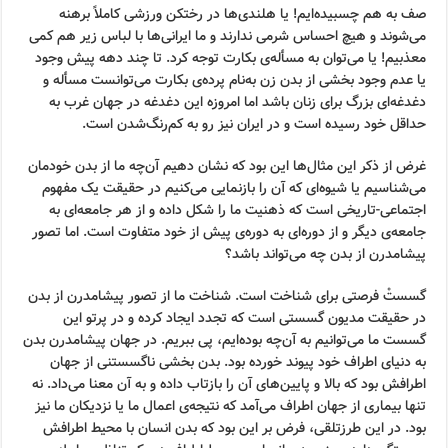
صف به هم چسبیده‌ایم! یا هلندی‌ها در رختکن ورزشی کاملاً برهنه
می‌شوند و هیچ احساس شرمی ندارند و ما ایرانی‌ها با لباس زیر هم کمی
معذبیم! یا می‌توان به مسأله‌ی بکارت توجه کرد. تا چند دهه پیش وجود
یا عدم وجود بخشی از بدن زن به‌نام پرده‌ی بکارت می‌توانست مسأله و
دغدغه‌ای بزرگ برای زنان باشد اما امروزه این دغدغه در جهان غرب به
حداقل خود رسیده است و در ایران نیز رو به کم‌رنگ‌شدن است.
غرض از ذکر این مثال‌ها این بود که نشان دهیم آن‌چه ما از بدن خودمان
می‌شناسیم یا شیوه‌ای که آن را بازنمایی می‌کنیم در حقیقت یک مفهوم
اجتماعی-تاریخی است که ذهنیت ما را شکل داده و از هر جامعه‌ای به
جامعه‌ی دیگر و از دوره‌ای به دوره‌ی پیش از خود متفاوت است. اما تصور
پیشامدرن از بدن چه می‌تواند باشد؟
گسستْ فرصتی برای شناخت است. شناخت ما از تصور پیشامدرن از بدن
در حقیقت مدیون گسستی است که تجدد ایجاد کرده و در پرتو این
گسست ما می‌توانیم به آن‌چه بوده‌ایم، پی ببریم. در جهان پیشامدرن بدن
به دنیای اطراف خود پیوند خورده بود. بدن بخشی ناگسستنی از جهان
اطرافش بود که بالا و پایین‌های آن را بازتاب داده و به آن معنا می‌داد. نه
تنها بیماری از جهان اطراف می‌آمد که نتیجه‌ی اعمال ما یا نزدیکان ما نیز
بود. در این طرز‌تلقی، فرض بر این بود که بدن انسان با محیط اطرافش