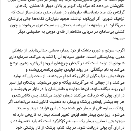
تکان‌شان می‌دهد که مرگ یک کبوتر بر بالای دیوار خانه‌شان. رگ‌های
گرفته‌ی یک مرد پنجاه‌ساله برای‌شان در همان حدی دغدغه‌ساز است که
ترافیک شهری! اگر این‌گونه نباشند هجوم بنیان‌کن تکانه‌ها جانی برای‌شان
نمی‌گذارد. در مواجهه با این‌همه بدبختی و مصیبت غرق می‌شوند و چون
کشتی بی‌سامان در دریایی متلاطم از قله‌ی موجی به حضیضی دیگر
می‌روند.
اگرچه سردی و دوری پزشک از درد بیمار، بخشی جدایی‌ناپذیر از پزشکی
مدرن بیمارستانی است، حضور سرمایه آن را تشدید می‌کند. سرمایه‌داری
شیوه‌ای از تولید است که در گردش چرخ‌های این‌جهانی‌اش، زهری ترشح
می‌کند به نام بیگانگی. در روند تولیدی چنین برنامه‌ریزی‌شده و
جزء‌اندیش، تولیدگران از کاری که انجام می‌دهند، از محصولی که تولید
می‌کنند و از جهانی که می‌آفرینند بیگانه و دور می‌شوند. پزشکان نیز اسیر
این روند بیگانه‌سازند. آن‌ها مهارت و دانش‌شان را در بازار می‌فروشند و
در ازای پولی که دریافت می‌کنند درمان تولید می‌کنند. پس کالایی‌شدن
هر چه بیشتر رابطه‌ی پزشک و بیمار، به ذهنیت کالایی‌شده می‌انجامد. اگر
پزشک بیمارستانی از بیمار دور شده بود در این فرایند دورتر و سردتر
می‌شود. زیرا بدن بیمار فقط ابژه‌ی تغییر است. بیمار نه تاریخی دارد نه
موجودیتی انسانی، بیمار یک سیستم کژکارکرد است که باید تعمیرشده و
در ازای آن پولی دریافت شود. در یک کلام، پزشک از کار پزشکی خود