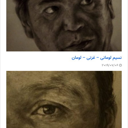
نسیم لومانی – غزنی – لومان
2019/07/06