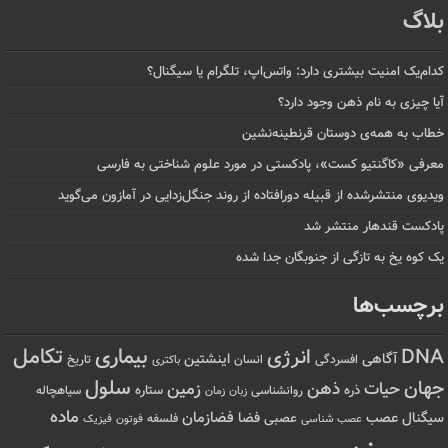
بلاگ
کدام‌یک امنیت بیشتری دارد: واتس‌اپ، تلگرام یا سیگنال؟
آیا چیزی به نام ذهن وجود دارد؟
خطاب به همه‌ی دوستان قرنطینه‌نشین
معرفی «کاگنتیو کست»، پادکستی در مورد علوم شناختی به فارسی
ویدیوی منتشرشده از قبیله دورافتاده‌ از روند جنگل‌زدایی در آمازون می‌گوید
پادکست قندهار منتشر شد
یک کوه یخ به تازگی از جنوبگان جدا شده
برچسب‌ها
تکامل
بیماری
DNA
انرژی
آگاهی
اینشتین
افسردگی
انسان
تاریخ
باکتری
سلول
جهان
حیات
ذهن
زمین
ذره
ستاره
روانشناسی
زمان
سیاهچاله
زبان
ماده
عصب
فضازمان
سیگنال
فضا
عصبی
عصب شناسی
فلسفه
فوتون
فیزیک