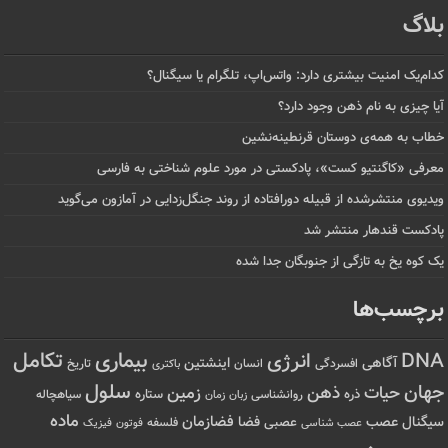
بلاگ
کدام‌یک امنیت بیشتری دارد: واتس‌اپ، تلگرام یا سیگنال؟
آیا چیزی به نام ذهن وجود دارد؟
خطاب به همه‌ی دوستان قرنطینه‌نشین
معرفی «کاگنتیو کست»، پادکستی در مورد علوم شناختی به فارسی
ویدیوی منتشرشده از قبیله دورافتاده‌ از روند جنگل‌زدایی در آمازون می‌گوید
پادکست قندهار منتشر شد
یک کوه یخ به تازگی از جنوبگان جدا شده
برچسب‌ها
تکامل
بیماری
DNA
انرژی
آگاهی
اینشتین
افسردگی
انسان
تاریخ
باکتری
سلول
جهان
حیات
ذهن
زمین
ذره
ستاره
روانشناسی
زمان
سیاهچاله
زبان
ماده
عصب
فضازمان
سیگنال
فضا
عصبی
عصب شناسی
فلسفه
فوتون
فیزیک