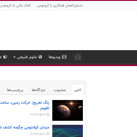
دستورالعمل همکاری با کرونوس
کمک مالی به کرونوس
ویدیوها
علوم طبیعی
عل
اخیر
محبوب
دیدگاه‌ها
برچسب‌ها
زنگ تفریح: حرکت زمین، ساعت
تقویم
2022/05/19
میدان کوانتومی چگونه کشف ش
2022/05/11