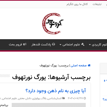
تبلیغات
کانال ما روی تلگرام
وم کاربردی
علوم اجتماعی
پادکست قندهار
فروم بحث
صفحه اصلی
|
برچسب:
یورگ نورتهوف
برچسب آرشیوها:
یورگ نورتهوف
 و
آیا چیزی به نام ذهن وجود دارد؟
2020/07/27
انسان‌شناسی
,
بلاگ
,
بیولوژی
,
دانش محض
,
علوم اجتماعی
,
ع
د؟