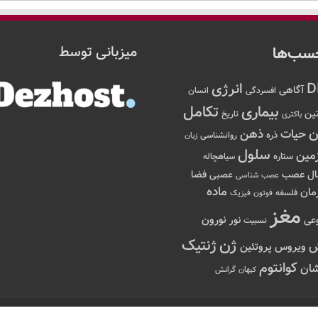
سب‌ها
میزبانی توسط
D
انرژی
آگاهی
افسردگی
انسان
تکامل
بیماری
ین
تاریخ
باکتری
ن
حیات
ذهن
ذره
روانشناسی
زبان
سلول
مین
ستاره
سیاهچاله
عصب
ال
فضا
عصبی
عصب شناسی
ماده
مان
فلسفه
فوتون
فیزیک
مغز
نور
نورون
عی
نسبیت
ژن
ژنتیک
ویروس
پروتئین
کوانتوم
ان
کیهان
گرانش