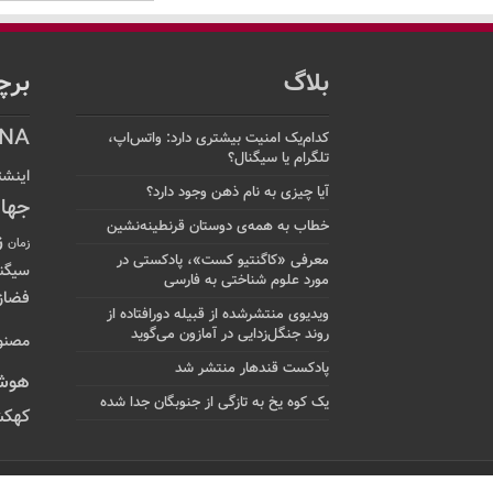
بلاگ
برچ
NA
کدام‌یک امنیت بیشتری دارد: واتس‌اپ،
تلگرام یا سیگنال؟
اینشت
آیا چیزی به نام ذهن وجود دارد؟
جها
خطاب به همه‌ی دوستان قرنطینه‌نشین
ز
زمان
معرفی «کاگنتیو کست»، پادکستی در
سیگن
مورد علوم شناختی به فارسی
فضاز
ویدیوی منتشرشده از قبیله دورافتاده‌ از
روند جنگل‌زدایی در آمازون می‌گوید
مصنو
پادکست قندهار منتشر شد
هوش
یک کوه یخ به تازگی از جنوبگان جدا شده
کهکش