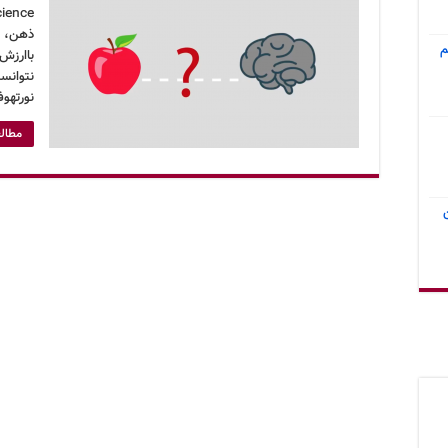
ذهن، م
م
باارزش
نتوانست
نورتهو
مطالع