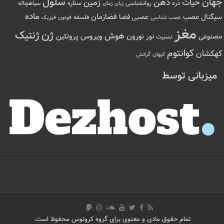
سلول
جهان
حیات
ذهن
زمین
ذره
ستاره
روانشناسی
زمان
سیاهچاله
زبان
ماده
عصب
فضازمان
سیگنال
فضا
عصبی
عصب شناسی
فلسفه
فوتون
فیزیک
مغز
ژن
ژنتیک
هوش
ویروس
نور
نورون
پروتئین
مصنوعی
نسبیت
کوانتوم
کهکشان
کیهان
گرانش
میزبانی توسط
تمام حقوق مادی و معنوی برای گروه کرونوس محفوظ است.