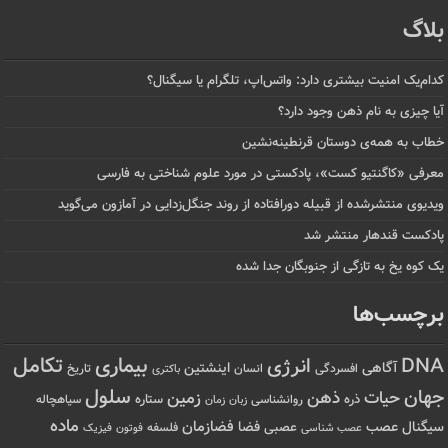
بلاگ
کدام‌یک امنیت بیشتری دارد: واتس‌اپ، تلگرام یا سیگنال؟
آیا چیزی به نام ذهن وجود دارد؟
خطاب به همه‌ی دوستان قرنطینه‌نشین
معرفی «کاگنتیو کست»، پادکستی در مورد علوم شناختی به فارسی
ویدیوی منتشرشده از قبیله دورافتاده‌ از روند جنگل‌زدایی در آمازون می‌گوید
پادکست قندهار منتشر شد
یک کوه یخ به تازگی از جنوبگان جدا شده
برچسب‌ها
تکامل
بیماری
DNA
انرژی
آگاهی
اینشتین
افسردگی
انسان
تاریخ
باکتری
سلول
جهان
حیات
ذهن
زمین
ذره
ستاره
روانشناسی
زمان
سیاهچاله
زبان
ماده
عصب
فضازمان
سیگنال
فضا
عصبی
عصب شناسی
فلسفه
فوتون
فیزیک