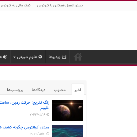
دستورالعمل همکاری با کرونوس
کمک مالی به کرونوس
ویدیوها
علوم طبیعی
عل
اخیر
محبوب
دیدگاه‌ها
برچسب‌ها
زنگ تفریح: حرکت زمین، ساعت
تقویم
2022/05/19
میدان کوانتومی چگونه کشف ش
2022/05/11