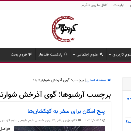
تبلیغات
کانال ما روی تلگرام
وم کاربردی
علوم اجتماعی
پادکست قندهار
فروم بحث
صفحه اصلی
|
برچسب:
گوی آذرخش شوارتزشیلد
برچسب آرشیوها:
گوی آذرخش شوارتز
 و
پنج امکان برای سفر به کهکشان‌ها
2022/01/18
تکنولوژی
,
ریاضی کاربردی
,
شیمی
,
علوم طبیعی
,
علوم کاربردی
,
د؟
فواصل 