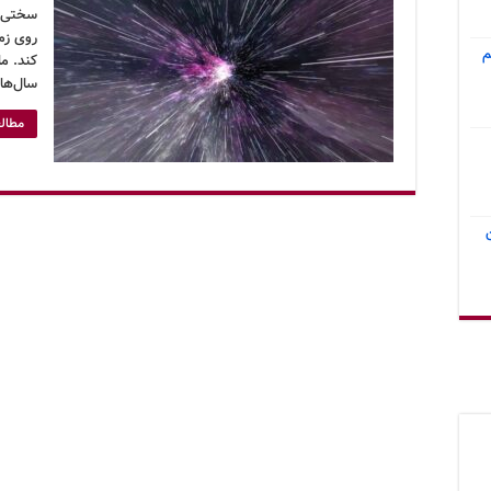
سختی م
روی زم
م
کند. ما
سال‌ها 
مطالع