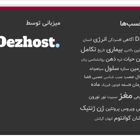
سب‌ها
میزبانی توسط
D
انرژی
آگاهی
افسردگی
انسان
تکامل
بیماری
ین
تاریخ
باکتری
ن
حیات
ذهن
ذره
روانشناسی
زبان
سلول
مین
ستاره
سیاهچاله
عصب
ال
فضا
عصبی
عصب شناسی
ماده
مان
فلسفه
فوتون
فیزیک
مغز
نور
نورون
عی
نسبیت
ژن
ژنتیک
ویروس
پروتئین
کوانتوم
ان
کیهان
گرانش