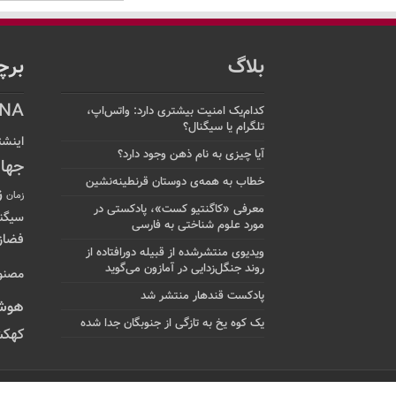
بلاگ
برچ
NA
کدام‌یک امنیت بیشتری دارد: واتس‌اپ،
تلگرام یا سیگنال؟
اینشت
آیا چیزی به نام ذهن وجود دارد؟
جها
خطاب به همه‌ی دوستان قرنطینه‌نشین
ز
زمان
معرفی «کاگنتیو کست»، پادکستی در
سیگن
مورد علوم شناختی به فارسی
فضاز
ویدیوی منتشرشده از قبیله دورافتاده‌ از
روند جنگل‌زدایی در آمازون می‌گوید
مصنو
پادکست قندهار منتشر شد
هوش
یک کوه یخ به تازگی از جنوبگان جدا شده
کهکش