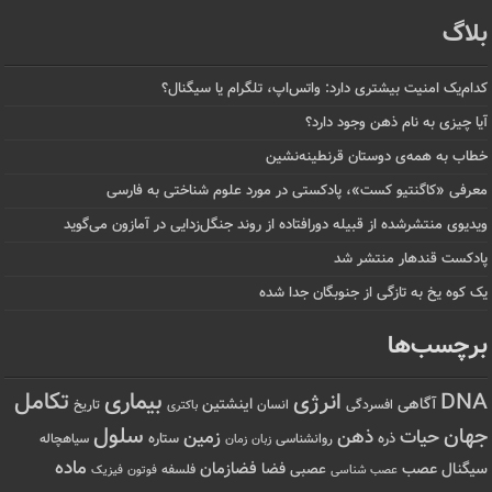
بلاگ
کدام‌یک امنیت بیشتری دارد: واتس‌اپ، تلگرام یا سیگنال؟
آیا چیزی به نام ذهن وجود دارد؟
خطاب به همه‌ی دوستان قرنطینه‌نشین
معرفی «کاگنتیو کست»، پادکستی در مورد علوم شناختی به فارسی
ویدیوی منتشرشده از قبیله دورافتاده‌ از روند جنگل‌زدایی در آمازون می‌گوید
پادکست قندهار منتشر شد
یک کوه یخ به تازگی از جنوبگان جدا شده
برچسب‌ها
تکامل
بیماری
DNA
انرژی
آگاهی
اینشتین
افسردگی
انسان
تاریخ
باکتری
سلول
جهان
حیات
ذهن
زمین
ذره
ستاره
روانشناسی
زمان
سیاهچاله
زبان
ماده
عصب
فضازمان
سیگنال
فضا
عصبی
عصب شناسی
فلسفه
فوتون
فیزیک