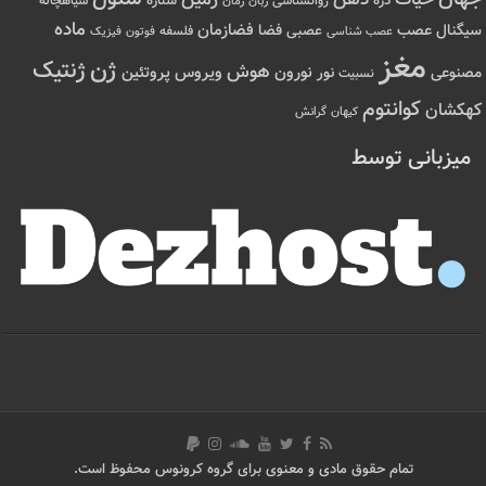
زمین
ذره
ستاره
روانشناسی
زمان
سیاهچاله
زبان
ماده
عصب
فضازمان
سیگنال
فضا
عصبی
عصب شناسی
فلسفه
فوتون
فیزیک
مغز
ژن
ژنتیک
هوش
ویروس
نور
نورون
پروتئین
مصنوعی
نسبیت
کوانتوم
کهکشان
کیهان
گرانش
میزبانی توسط
تمام حقوق مادی و معنوی برای گروه کرونوس محفوظ است.