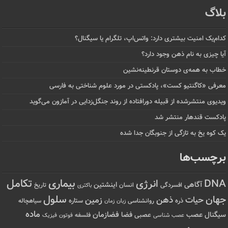
بلاگ
کدام‌یک امنیت بیشتری دارد: واتس‌اپ، تلگرام یا سیگنال؟
آیا چیزی به نام ذهن وجود دارد؟
خطاب به همه‌ی دوستان قرنطینه‌نشین
معرفی «کاگنتیو کست»، پادکستی در مورد علوم شناختی به فارسی
ویدیوی منتشرشده از قبیله دورافتاده‌ از روند جنگل‌زدایی در آمازون می‌گوید
پادکست قندهار منتشر شد
یک کوه یخ به تازگی از جنوبگان جدا شده
برچسب‌ها
تکامل
بیماری
DNA
انرژی
آگاهی
اینشتین
افسردگی
انسان
تاریخ
باکتری
سلول
جهان
حیات
ذهن
زمین
ذره
ستاره
روانشناسی
زمان
سیاهچاله
زبان
ماده
عصب
فضازمان
سیگنال
فضا
عصبی
عصب شناسی
فلسفه
فوتون
فیزیک