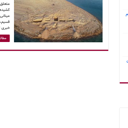
متعلق ب
کشیده‌ا
م
قسیم، 
خبری ا
مطالع