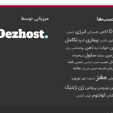
سب‌ها
میزبانی توسط
D
انرژی
آگاهی
افسردگی
انسان
تکامل
بیماری
ین
تاریخ
باکتری
ن
حیات
ذهن
ذره
روانشناسی
زبان
سلول
مین
ستاره
سیاهچاله
عصب
ال
فضا
عصبی
عصب شناسی
ماده
مان
فلسفه
فوتون
فیزیک
مغز
نور
نورون
عی
نسبیت
ژن
ژنتیک
ویروس
پروتئین
کوانتوم
ان
کیهان
گرانش