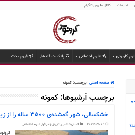
تبلیغات
کانال ما روی تلگرام
وم کاربردی
علوم اجتماعی
پادکست قندهار
فروم بحث
صفحه اصلی
|
برچسب:
کمونه
برچسب آرشیوها:
کمونه
 و
خشکسالی، شهر گمشده‌ی ۳۵۰۰ ساله را از زیر آب بیرون کشید
2019/07/04
انسان‌شناسی
,
تاریخ
,
جغرافیا
,
علوم اجتماعی
د؟
کرونوس