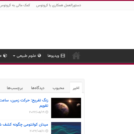
دستورالعمل همکاری با کرونوس
کمک مالی به کرونوس
ویدیوها
علوم طبیعی
عل
اخیر
محبوب
دیدگاه‌ها
برچسب‌ها
زنگ تفریح: حرکت زمین، ساعت
تقویم
2022/05/19
میدان کوانتومی چگونه کشف ش
2022/05/11