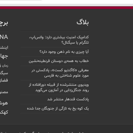
بلاگ
برچ
NA
کدام‌یک امنیت بیشتری دارد: واتس‌اپ،
تلگرام یا سیگنال؟
اینشت
آیا چیزی به نام ذهن وجود دارد؟
جها
خطاب به همه‌ی دوستان قرنطینه‌نشین
ز
زمان
معرفی «کاگنتیو کست»، پادکستی در
سیگن
مورد علوم شناختی به فارسی
فضاز
ویدیوی منتشرشده از قبیله دورافتاده‌ از
روند جنگل‌زدایی در آمازون می‌گوید
مصنو
پادکست قندهار منتشر شد
هوش
یک کوه یخ به تازگی از جنوبگان جدا شده
کهکش