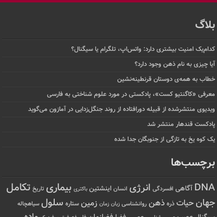
بلاگ
کدام‌یک امنیت بیشتری دارد: واتس‌اپ، تلگرام یا سیگنال؟
آیا چیزی به نام ذهن وجود دارد؟
خطاب به همه‌ی دوستان قرنطینه‌نشین
معرفی «کاگنتیو کست»، پادکستی در مورد علوم شناختی به فارسی
ویدیوی منتشرشده از قبیله دورافتاده‌ از روند جنگل‌زدایی در آمازون می‌گوید
پادکست قندهار منتشر شد
یک کوه یخ به تازگی از جنوبگان جدا شده
برچسب‌ها
تکامل
بیماری
DNA
انرژی
آگاهی
اینشتین
افسردگی
انسان
تاریخ
باکتری
سلول
جهان
حیات
ذهن
زمین
ذره
ستاره
روانشناسی
زمان
سیاهچاله
زبان
ماده