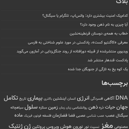
بلاگ
کدام‌یک امنیت بیشتری دارد: واتس‌اپ، تلگرام یا سیگنال؟
آیا چیزی به نام ذهن وجود دارد؟
خطاب به همه‌ی دوستان قرنطینه‌نشین
معرفی «کاگنتیو کست»، پادکستی در مورد علوم شناختی به فارسی
ویدیوی منتشرشده از قبیله دورافتاده‌ از روند جنگل‌زدایی در آمازون می‌گوید
پادکست قندهار منتشر شد
یک کوه یخ به تازگی از جنوبگان جدا شده
برچسب‌ها
تکامل
بیماری
DNA
انرژی
آگاهی
اینشتین
افسردگی
انسان
تاریخ
باکتری
سلول
جهان
حیات
ذهن
زمین
ذره
ستاره
روانشناسی
زمان
سیاهچاله
زبان
ماده
عصب
فضازمان
سیگنال
فضا
عصبی
عصب شناسی
فلسفه
فوتون
فیزیک
مغز
ژن
ژنتیک
هوش
ویروس
نور
نورون
پروتئین
مصنوعی
نسبیت