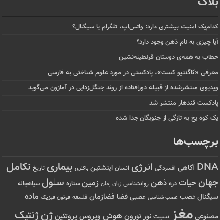
بلاگ
کدام‌یک امنیت بیشتری دارد: واتس‌اپ، تلگرام یا سیگنال؟
آیا چیزی به نام ذهن وجود دارد؟
خطاب به همه‌ی دوستان قرنطینه‌نشین
معرفی «کاگنتیو کست»، پادکستی در مورد علوم شناختی به فارسی
ویدیوی منتشرشده از قبیله دورافتاده‌ از روند جنگل‌زدایی در آمازون می‌گوید
پادکست قندهار منتشر شد
یک کوه یخ به تازگی از جنوبگان جدا شده
برچسب‌ها
تکامل
بیماری
DNA
انرژی
آگاهی
اینشتین
افسردگی
انسان
تاریخ
باکتری
سلول
جهان
حیات
ذهن
زمین
ذره
ستاره
روانشناسی
زمان
سیاهچاله
زبان
ماده
عصب
فضازمان
سیگنال
فضا
عصبی
عصب شناسی
فلسفه
فوتون
فیزیک
مغز
ژن
ژنتیک
هوش
ویروس
نور
نورون
پروتئین
مصنوعی
نسبیت