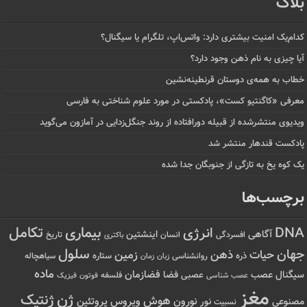
بلاگ
کدام‌یک امنیت بیشتری دارد: واتس‌اپ، تلگرام یا سیگنال؟
آیا چیزی به نام ذهن وجود دارد؟
خطاب به همه‌ی دوستان قرنطینه‌نشین
معرفی «کاگنتیو کست»، پادکستی در مورد علوم شناختی به فارسی
ویدیوی منتشرشده از قبیله دورافتاده‌ از روند جنگل‌زدایی در آمازون می‌گوید
پادکست قندهار منتشر شد
یک کوه یخ به تازگی از جنوبگان جدا شده
برچسب‌ها
تکامل
بیماری
DNA
انرژی
آگاهی
اینشتین
افسردگی
انسان
تاریخ
باکتری
سلول
جهان
حیات
ذهن
زمین
ذره
ستاره
روانشناسی
زمان
سیاهچاله
زبان
ماده
عصب
فضازمان
سیگنال
فضا
عصبی
عصب شناسی
فلسفه
فوتون
فیزیک
مغز
ژن
ژنتیک
هوش
ویروس
نور
نورون
پروتئین
مصنوعی
نسبیت