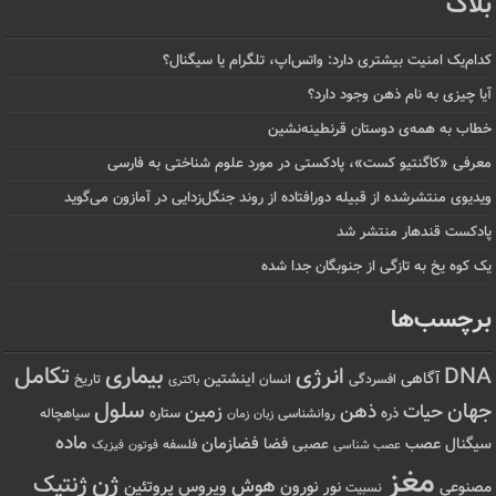
بلاگ
کدام‌یک امنیت بیشتری دارد: واتس‌اپ، تلگرام یا سیگنال؟
آیا چیزی به نام ذهن وجود دارد؟
خطاب به همه‌ی دوستان قرنطینه‌نشین
معرفی «کاگنتیو کست»، پادکستی در مورد علوم شناختی به فارسی
ویدیوی منتشرشده از قبیله دورافتاده‌ از روند جنگل‌زدایی در آمازون می‌گوید
پادکست قندهار منتشر شد
یک کوه یخ به تازگی از جنوبگان جدا شده
برچسب‌ها
تکامل
بیماری
DNA
انرژی
آگاهی
اینشتین
افسردگی
انسان
تاریخ
باکتری
سلول
جهان
حیات
ذهن
زمین
ذره
ستاره
روانشناسی
زمان
سیاهچاله
زبان
ماده
عصب
فضازمان
سیگنال
فضا
عصبی
عصب شناسی
فلسفه
فوتون
فیزیک
مغز
ژن
ژنتیک
هوش
ویروس
نور
نورون
پروتئین
مصنوعی
نسبیت