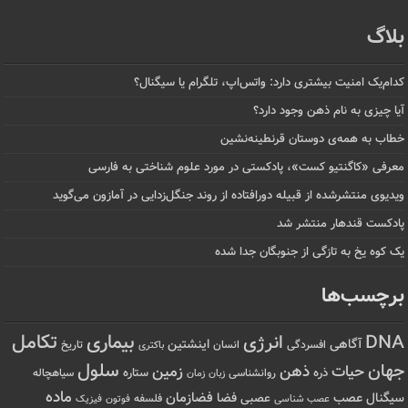
بلاگ
کدام‌یک امنیت بیشتری دارد: واتس‌اپ، تلگرام یا سیگنال؟
آیا چیزی به نام ذهن وجود دارد؟
خطاب به همه‌ی دوستان قرنطینه‌نشین
معرفی «کاگنتیو کست»، پادکستی در مورد علوم شناختی به فارسی
ویدیوی منتشرشده از قبیله دورافتاده‌ از روند جنگل‌زدایی در آمازون می‌گوید
پادکست قندهار منتشر شد
یک کوه یخ به تازگی از جنوبگان جدا شده
برچسب‌ها
تکامل
بیماری
DNA
انرژی
آگاهی
اینشتین
افسردگی
انسان
تاریخ
باکتری
سلول
جهان
حیات
ذهن
زمین
ذره
ستاره
روانشناسی
زمان
سیاهچاله
زبان
ماده
عصب
فضازمان
سیگنال
فضا
عصبی
عصب شناسی
فلسفه
فوتون
فیزیک