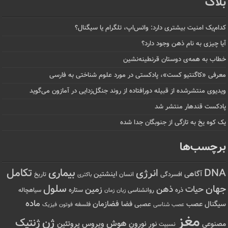
بلاگ
کدام‌یک امنیت بیشتری دارد: واتس‌اپ، تلگرام یا سیگنال؟
آیا چیزی به نام ذهن وجود دارد؟
خطاب به همه‌ی دوستان قرنطینه‌نشین
معرفی «کاگنتیو کست»، پادکستی در مورد علوم شناختی به فارسی
ویدیوی منتشرشده از قبیله دورافتاده‌ از روند جنگل‌زدایی در آمازون می‌گوید
پادکست قندهار منتشر شد
یک کوه یخ به تازگی از جنوبگان جدا شده
برچسب‌ها
تکامل
بیماری
DNA
انرژی
آگاهی
اینشتین
افسردگی
انسان
تاریخ
باکتری
سلول
جهان
حیات
ذهن
زمین
ذره
ستاره
روانشناسی
زمان
سیاهچاله
زبان
ماده
عصب
فضازمان
سیگنال
فضا
عصبی
عصب شناسی
فلسفه
فوتون
فیزیک
مغز
ژن
ژنتیک
هوش
ویروس
نور
نورون
پروتئین
مصنوعی
نسبیت