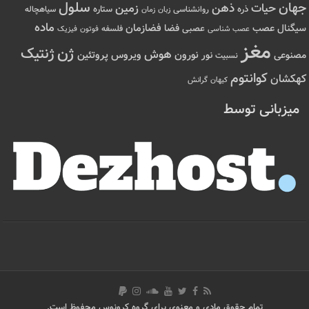
سلول
جهان
حیات
ذهن
زمین
ذره
ستاره
روانشناسی
زمان
سیاهچاله
زبان
ماده
عصب
فضازمان
سیگنال
فضا
عصبی
عصب شناسی
فلسفه
فوتون
فیزیک
مغز
ژن
ژنتیک
هوش
ویروس
نور
نورون
پروتئین
مصنوعی
نسبیت
کوانتوم
کهکشان
کیهان
گرانش
میزبانی توسط
تمام حقوق مادی و معنوی برای گروه کرونوس محفوظ است.