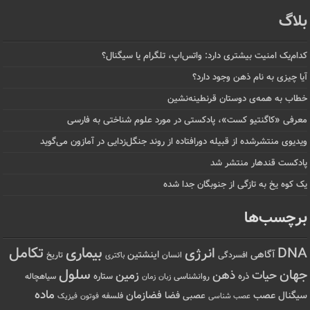
بلاگ
کدام‌یک امنیت بیشتری دارد: واتس‌اپ، تلگرام یا سیگنال؟
آیا چیزی به نام ذهن وجود دارد؟
خطاب به همه‌ی دوستان قرنطینه‌نشین
معرفی «کاگنتیو کست»، پادکستی در مورد علوم شناختی به فارسی
ویدیوی منتشرشده از قبیله دورافتاده‌ از روند جنگل‌زدایی در آمازون می‌گوید
پادکست قندهار منتشر شد
یک کوه یخ به تازگی از جنوبگان جدا شده
برچسب‌ها
تکامل
بیماری
DNA
انرژی
آگاهی
اینشتین
افسردگی
انسان
تاریخ
باکتری
سلول
جهان
حیات
ذهن
زمین
ذره
ستاره
روانشناسی
زمان
سیاهچاله
زبان
ماده
عصب
فضازمان
سیگنال
فضا
عصبی
عصب شناسی
فلسفه
فوتون
فیزیک