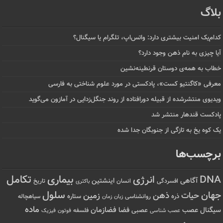
بلاگ
کدام‌یک امنیت بیشتری دارد: واتس‌اپ، تلگرام یا سیگنال؟
آیا چیزی به نام ذهن وجود دارد؟
خطاب به همه‌ی دوستان قرنطینه‌نشین
معرفی «کاگنتیو کست»، پادکستی در مورد علوم شناختی به فارسی
ویدیوی منتشرشده از قبیله دورافتاده‌ از روند جنگل‌زدایی در آمازون می‌گوید
پادکست قندهار منتشر شد
یک کوه یخ به تازگی از جنوبگان جدا شده
برچسب‌ها
تکامل
بیماری
DNA
انرژی
آگاهی
اینشتین
افسردگی
انسان
تاریخ
باکتری
سلول
جهان
حیات
ذهن
زمین
ذره
ستاره
روانشناسی
زمان
سیاهچاله
زبان
ماده
عصب
فضازمان
سیگنال
فضا
عصبی
عصب شناسی
فلسفه
فوتون
فیزیک