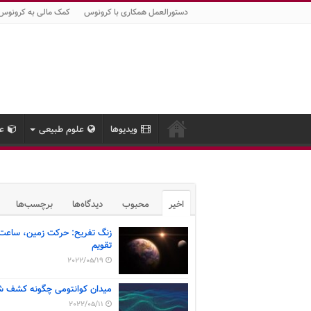
دستورالعمل همکاری با کرونوس
کمک مالی به کرونوس
ویدیوها
علوم طبیعی
عل
اخیر
محبوب
دیدگاه‌ها
برچسب‌ها
زنگ تفریح: حرکت زمین، ساعت
تقویم
2022/05/19
میدان کوانتومی چگونه کشف ش
2022/05/11