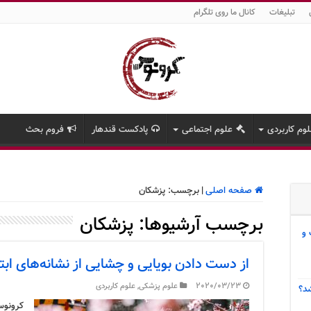
تبلیغات
کانال ما روی تلگرام
وم کاربردی
علوم اجتماعی
پادکست قندهار
فروم بحث
صفحه اصلی
|
برچسب:
پزشکان
برچسب آرشیوها:
پزشکان
 و
از دست دادن بویایی و چشایی از نشانه‌های ابت
2020/03/23
علوم پزشکی
,
علوم کاربردی
د؟
کرونوس