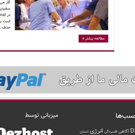
کار می‌
سفیدپو
است به
حذف …
مطالعه بیشتر »
سب‌ها
میزبانی توسط
D
انرژی
آگاهی
افسردگی
انسان