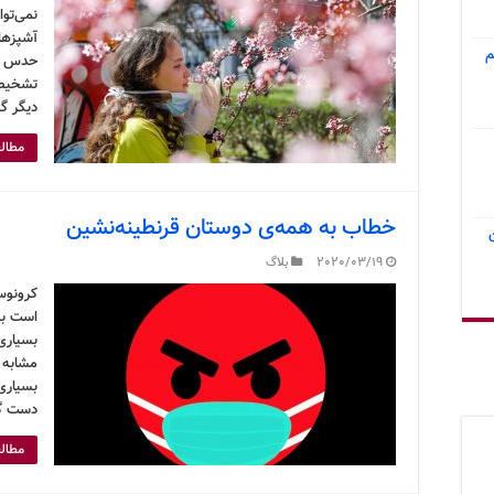
نمی‌تو
آشپزهای
م
حدس بزن
تشخیص 
دیگر گف
مطالع
خطاب به همه‌ی دوستان قرنطینه‌نشین
2020/03/19
بلاگ
است به
بسیاری
مشابه ط
بسیاری 
دست گر
مطالع