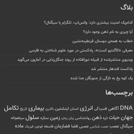
بلاگ
کدام‌یک امنیت بیشتری دارد: واتس‌اپ، تلگرام یا سیگنال؟
آیا چیزی به نام ذهن وجود دارد؟
خطاب به همه‌ی دوستان قرنطینه‌نشین
معرفی «کاگنتیو کست»، پادکستی در مورد علوم شناختی به فارسی
ویدیوی منتشرشده از قبیله دورافتاده‌ از روند جنگل‌زدایی در آمازون می‌گوید
پادکست قندهار منتشر شد
یک کوه یخ به تازگی از جنوبگان جدا شده
برچسب‌ها
تکامل
بیماری
DNA
انرژی
آگاهی
اینشتین
افسردگی
انسان
تاریخ
باکتری
سلول
جهان
حیات
ذهن
زمین
ذره
ستاره
روانشناسی
زمان
سیاهچاله
زبان
ماده
عصب
فضازمان
سیگنال
فضا
عصبی
عصب شناسی
فلسفه
فوتون
فیزیک