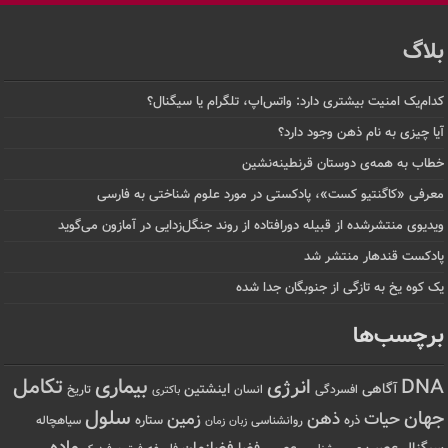
بلاگ
کدام‌یک امنیت بیشتری دارد: واتس‌اپ، تلگرام یا سیگنال؟
آیا چیزی به نام ذهن وجود دارد؟
خطاب به همه‌ی دوستان قرنطینه‌نشین
معرفی «کاگنتیو کست»، پادکستی در مورد علوم شناختی به فارسی
ویدیوی منتشرشده از قبیله دورافتاده‌ از روند جنگل‌زدایی در آمازون می‌گوید
پادکست قندهار منتشر شد
یک کوه یخ به تازگی از جنوبگان جدا شده
برچسب‌ها
تکامل
بیماری
DNA
انرژی
آگاهی
اینشتین
افسردگی
انسان
تاریخ
باکتری
سلول
جهان
حیات
ذهن
زمین
ذره
ستاره
روانشناسی
زمان
سیاهچاله
زبان
ماده