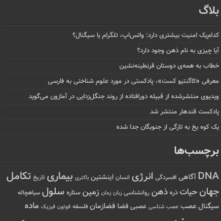
بلاگ
کدام‌یک امنیت بیشتری دارد: واتس‌اپ، تلگرام یا سیگنال؟
آیا چیزی به نام ذهن وجود دارد؟
خطاب به همه‌ی دوستان قرنطینه‌نشین
معرفی «کاگنتیو کست»، پادکستی در مورد علوم شناختی به فارسی
ویدیوی منتشرشده از قبیله دورافتاده‌ از روند جنگل‌زدایی در آمازون می‌گوید
پادکست قندهار منتشر شد
یک کوه یخ به تازگی از جنوبگان جدا شده
برچسب‌ها
تکامل
بیماری
DNA
انرژی
آگاهی
اینشتین
افسردگی
انسان
تاریخ
باکتری
سلول
جهان
حیات
ذهن
زمین
ذره
ستاره
روانشناسی
زمان
سیاهچاله
زبان
ماده
عصب
فضازمان
سیگنال
فضا
عصبی
عصب شناسی
فلسفه
فوتون
فیزیک