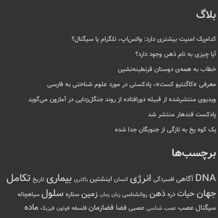
بلاگ
کدام‌یک امنیت بیشتری دارد: واتس‌اپ، تلگرام یا سیگنال؟
آیا چیزی به نام ذهن وجود دارد؟
خطاب به همه‌ی دوستان قرنطینه‌نشین
معرفی «کاگنتیو کست»، پادکستی در مورد علوم شناختی به فارسی
ویدیوی منتشرشده از قبیله دورافتاده‌ از روند جنگل‌زدایی در آمازون می‌گوید
پادکست قندهار منتشر شد
یک کوه یخ به تازگی از جنوبگان جدا شده
برچسب‌ها
تکامل
بیماری
DNA
انرژی
آگاهی
اینشتین
افسردگی
انسان
تاریخ
باکتری
سلول
جهان
حیات
ذهن
زمین
ذره
ستاره
روانشناسی
زمان
سیاهچاله
زبان
ماده
عصب
فضازمان
سیگنال
فضا
عصبی
عصب شناسی
فلسفه
فوتون
فیزیک