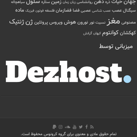
سلول
جهان
حیات
ذهن
زمین
ذره
ستاره
روانشناسی
زمان
سیاهچاله
زبان
ماده
عصب
فضازمان
سیگنال
فضا
عصبی
عصب شناسی
فلسفه
فوتون
فیزیک
مغز
ژن
ژنتیک
هوش
ویروس
نور
نورون
پروتئین
مصنوعی
نسبیت
کوانتوم
کهکشان
کیهان
گرانش
میزبانی توسط
تمام حقوق مادی و معنوی برای گروه کرونوس محفوظ است.