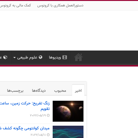
دستورالعمل همکاری با کرونوس
کمک مالی به کرونوس
ویدیوها
علوم طبیعی
عل
اخیر
محبوب
دیدگاه‌ها
برچسب‌ها
زنگ تفریح: حرکت زمین، ساعت
تقویم
2022/05/19
میدان کوانتومی چگونه کشف ش
2022/05/11