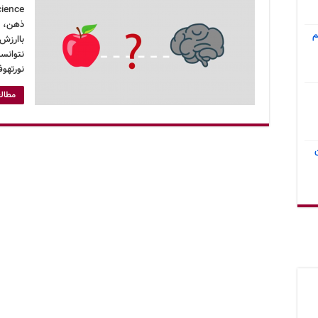
ذهن، م
م
باارزش
نتوانست
نورتهو
مطالع