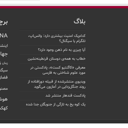
بلاگ
برچ
NA
کدام‌یک امنیت بیشتری دارد: واتس‌اپ،
تلگرام یا سیگنال؟
اینشت
آیا چیزی به نام ذهن وجود دارد؟
جها
خطاب به همه‌ی دوستان قرنطینه‌نشین
ز
زمان
معرفی «کاگنتیو کست»، پادکستی در
سیگن
مورد علوم شناختی به فارسی
فضاز
ویدیوی منتشرشده از قبیله دورافتاده‌ از
روند جنگل‌زدایی در آمازون می‌گوید
مصنو
پادکست قندهار منتشر شد
هوش
یک کوه یخ به تازگی از جنوبگان جدا شده
کهکش