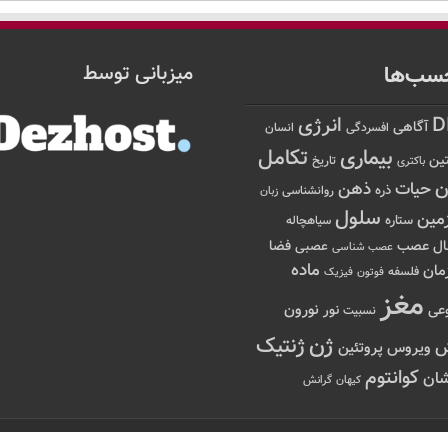
سب‌ها
میزبانی توسط
D
انرژی
آگاهی
افسردگی
انسان
تکامل
بیماری
ین
تاریخ
باکتری
ن
حیات
ذهن
ذره
روانشناسی
زبان
سلول
مین
ستاره
سیاهچاله
عصب
ال
فضا
عصبی
عصب شناسی
ماده
مان
فلسفه
فوتون
فیزیک
مغز
نور
نورون
عی
نسبیت
ژن
ژنتیک
ویروس
پروتئین
کوانتوم
ان
کیهان
گرانش