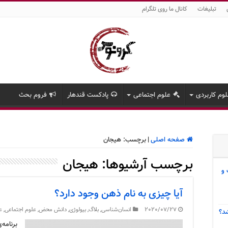
تبلیغات
کانال ما روی تلگرام
وم کاربردی
علوم اجتماعی
پادکست قندهار
فروم بحث
صفحه اصلی
|
برچسب:
هیجان
برچسب آرشیوها:
هیجان
 و
آیا چیزی به نام ذهن وجود دارد؟
2020/07/27
انسان‌شناسی
,
بلاگ
,
بیولوژی
,
دانش محض
,
علوم اجتماعی
,
ع
د؟