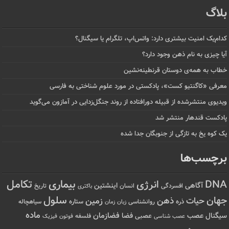
بلاگ
کدام‌یک امنیت بیشتری دارد: واتس‌اپ، تلگرام یا سیگنال؟
آیا چیزی به نام ذهن وجود دارد؟
خطاب به همه‌ی دوستان قرنطینه‌نشین
معرفی «کاگنتیو کست»، پادکستی در مورد علوم شناختی به فارسی
ویدیوی منتشرشده از قبیله دورافتاده‌ از روند جنگل‌زدایی در آمازون می‌گوید
پادکست قندهار منتشر شد
یک کوه یخ به تازگی از جنوبگان جدا شده
برچسب‌ها
تکامل
بیماری
DNA
انرژی
آگاهی
اینشتین
افسردگی
انسان
تاریخ
باکتری
سلول
جهان
حیات
ذهن
زمین
ذره
ستاره
روانشناسی
زمان
سیاهچاله
زبان
ماده
عصب
فضازمان
سیگنال
فضا
عصبی
عصب شناسی
فلسفه
فوتون
فیزیک