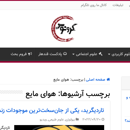
تبلیغات
کانال ما روی تلگرام
وم کاربردی
علوم اجتماعی
پادکست قندهار
فروم بحث
صفحه اصلی
|
برچسب:
هوای مایع
برچسب آرشیوها:
هوای مایع
 و
تاردیگرید، یکی از جان‌سخت‌ترین موجودات زند
2022/04/20
بیولوژی
,
علوم طبیعی
,
ویدیو
د؟
تاردیگ