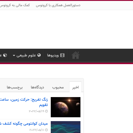
دستورالعمل همکاری با کرونوس
کمک مالی به کرونوس
ویدیوها
علوم طبیعی
عل
اخیر
محبوب
دیدگاه‌ها
برچسب‌ها
زنگ تفریح: حرکت زمین، ساعت
تقویم
2022/05/19
میدان کوانتومی چگونه کشف ش
2022/05/11