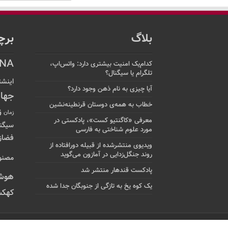
بلاگ
برچ
NA
کدام‌یک امنیت بیشتری دارد: واتس‌اپ،
تلگرام یا سیگنال؟
اینشت
آیا چیزی به نام ذهن وجود دارد؟
جها
خطاب به همه‌ی دوستان قرنطینه‌نشین
ز
زمان
معرفی «کاگنتیو کست»، پادکستی در
سیگن
مورد علوم شناختی به فارسی
فضاز
ویدیوی منتشرشده از قبیله دورافتاده‌ از
روند جنگل‌زدایی در آمازون می‌گوید
مصنو
پادکست قندهار منتشر شد
هوش
یک کوه یخ به تازگی از جنوبگان جدا شده
کهکش