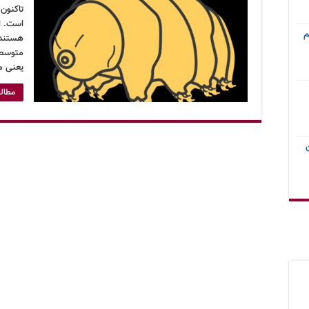
است. ای
م
هستند.
متوسط 
یعنی می
مطالع