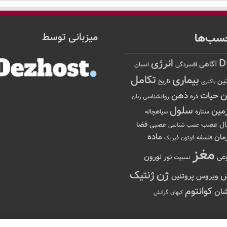
سب‌ها
میزبانی توسط
D
انرژی
آگاهی
افسردگی
انسان
تکامل
بیماری
ین
تاریخ
باکتری
ن
حیات
ذهن
ذره
روانشناسی
زبان
سلول
مین
ستاره
سیاهچاله
عصب
ال
فضا
عصبی
عصب شناسی
ماده
مان
فلسفه
فوتون
فیزیک
مغز
نور
نورون
عی
نسبیت
ژن
ژنتیک
ویروس
پروتئین
کوانتوم
ان
کیهان
گرانش