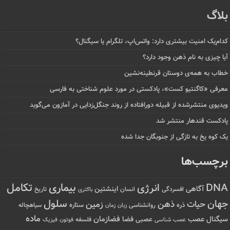
بلاگ
کدام‌یک امنیت بیشتری دارد: واتس‌اپ، تلگرام یا سیگنال؟
آیا چیزی به نام ذهن وجود دارد؟
خطاب به همه‌ی دوستان قرنطینه‌نشین
معرفی «کاگنتیو کست»، پادکستی در مورد علوم شناختی به فارسی
ویدیوی منتشرشده از قبیله دورافتاده‌ از روند جنگل‌زدایی در آمازون می‌گوید
پادکست قندهار منتشر شد
یک کوه یخ به تازگی از جنوبگان جدا شده
برچسب‌ها
تکامل
بیماری
DNA
انرژی
آگاهی
اینشتین
افسردگی
انسان
تاریخ
باکتری
سلول
جهان
حیات
ذهن
زمین
ذره
ستاره
روانشناسی
زمان
سیاهچاله
زبان
ماده
عصب
فضازمان
سیگنال
فضا
عصبی
عصب شناسی
فلسفه
فوتون
فیزیک