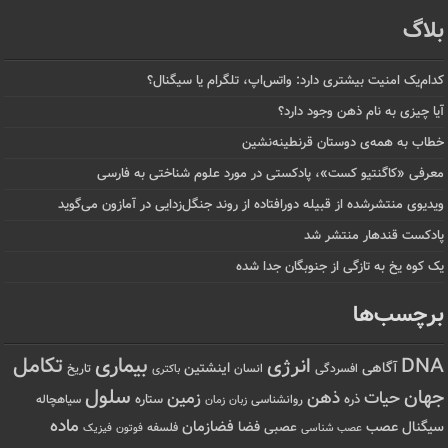
بلاگ
کدام‌یک امنیت بیشتری دارد: واتس‌اپ، تلگرام یا سیگنال؟
آیا چیزی به نام ذهن وجود دارد؟
خطاب به همه‌ی دوستان قرنطینه‌نشین
معرفی «کاگنتیو کست»، پادکستی در مورد علوم شناختی به فارسی
ویدیوی منتشرشده از قبیله دورافتاده‌ از روند جنگل‌زدایی در آمازون می‌گوید
پادکست قندهار منتشر شد
یک کوه یخ به تازگی از جنوبگان جدا شده
برچسب‌ها
تکامل
بیماری
DNA
انرژی
آگاهی
اینشتین
افسردگی
انسان
تاریخ
باکتری
سلول
جهان
حیات
ذهن
زمین
ذره
ستاره
روانشناسی
زمان
سیاهچاله
زبان
ماده
عصب
فضازمان
سیگنال
فضا
عصبی
عصب شناسی
فلسفه
فوتون
فیزیک