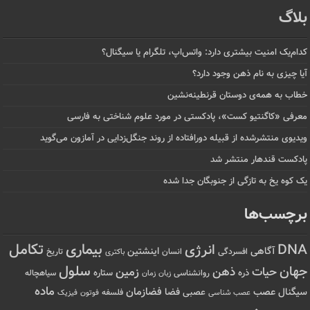
بلاگ
کدام‌یک امنیت بیشتری دارد: واتس‌اپ، تلگرام یا سیگنال؟
آیا چیزی به نام ذهن وجود دارد؟
خطاب به همه‌ی دوستان قرنطینه‌نشین
معرفی «کاگنتیو کست»، پادکستی در مورد علوم شناختی به فارسی
ویدیوی منتشرشده از قبیله دورافتاده‌ از روند جنگل‌زدایی در آمازون می‌گوید
پادکست قندهار منتشر شد
یک کوه یخ به تازگی از جنوبگان جدا شده
برچسب‌ها
تکامل
بیماری
DNA
انرژی
آگاهی
اینشتین
افسردگی
انسان
تاریخ
باکتری
سلول
جهان
حیات
ذهن
زمین
ذره
ستاره
روانشناسی
زمان
سیاهچاله
زبان
ماده
عصب
فضازمان
سیگنال
فضا
عصبی
عصب شناسی
فلسفه
فوتون
فیزیک